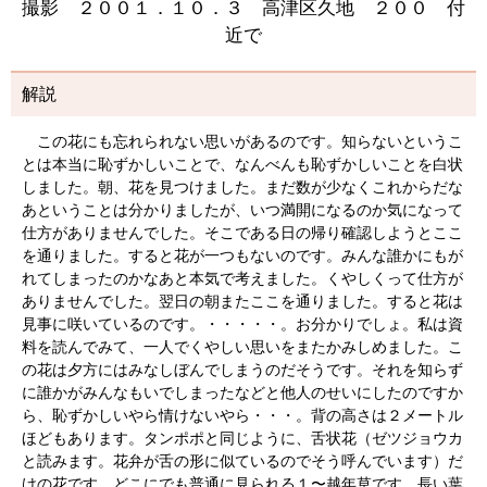
撮影 ２００１．１０．３ 高津区久地 ２００ 付
近で
解説
この花にも忘れられない思いがあるのです。知らないというこ
とは本当に恥ずかしいことで、なんべんも恥ずかしいことを白状
しました。朝、花を見つけました。まだ数が少なくこれからだな
あということは分かりましたが、いつ満開になるのか気になって
仕方がありませんでした。そこである日の帰り確認しようとここ
を通りました。すると花が一つもないのです。みんな誰かにもが
れてしまったのかなあと本気で考えました。くやしくって仕方が
ありませんでした。翌日の朝またここを通りました。すると花は
見事に咲いているのです。・・・・・。お分かりでしょ。私は資
料を読んでみて、一人でくやしい思いをまたかみしめました。こ
の花は夕方にはみなしぼんでしまうのだそうです。それを知らず
に誰かがみんなもいでしまったなどと他人のせいにしたのですか
ら、恥ずかしいやら情けないやら・・・。背の高さは２メートル
ほどもあります。タンポポと同じように、舌状花（ゼツジョウカ
と読みます。花弁が舌の形に似ているのでそう呼んでいます）だ
けの花です。どこにでも普通に見られる１〜越年草です。長い葉