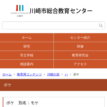
ホーム
センター紹介
研究
研修
市立学校
教育研究会
相談案内
アクセス
ホーム
教育用コンテンツ
川崎の花
ハ
ボケ
ボケ
ボケ 別名：モケ