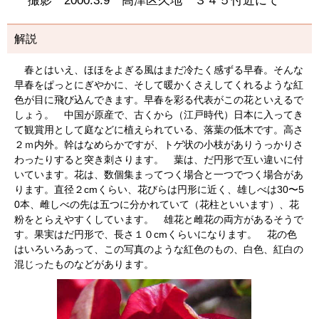
撮影 2000.3.9 高津区久地 ３４５付近にて
解説
春とはいえ、ほほをよぎる風はまだ冷たく感ずる早春。そんな
早春をぱっとにぎやかに、そして暖かくさえしてくれるような紅
色が目に飛び込んできます。早春を彩る代表がこの花といえるで
しょう。 中国が原産で、古くから（江戸時代）日本に入ってき
て観賞用として庭などに植えられている、落葉の低木です。高さ
２ｍ内外。幹はなめらかですが、トゲ状の小枝がありうっかりさ
わったりすると突き刺さります。 葉は、だ円形で互い違いに付
いています。花は、数個集まってつく場合と一つでつく場合があ
ります。直径２cmくらい、花びらは円形に近く、雄しべは30〜5
0本、雌しべの先は五つに分かれていて（花柱といいます）、花
粉をとらえやすくしています。 雄花と雌花の両方があるそうで
す。果実はだ円形で、長さ１０cmくらいになります。 花の色
はいろいろあって、この写真のような紅色のもの、白色、紅白の
混じったものなどがあります。