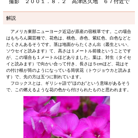
撮影 ２００１．８．２ 高津区久地 ６７付近で
解説
アメリカ東部ニューヨーク近辺が原産の宿根草です。この場合
はもちろん園芸種で、花色は、桃色、赤色、紫紅色、白色などと
たくさんあるそうです。茎は地面からたくさん出（叢生といい、
ソウセイと読みます）て、高さは１メートル前後ということです
が、この場合も１メートルほどありました。葉は、対生（タイセ
イと読みます）で向かい合って付き、長さは５cmほど、花はそ
の付け根が筒のようになっている筒状花（トウジョウカと読みま
す）で、先の方は五つに割れています。
フロックスとは、ギリシャ語で”ほのお”という意味があるそう
で、この燃えるような花の色から付けられたものと思われます。