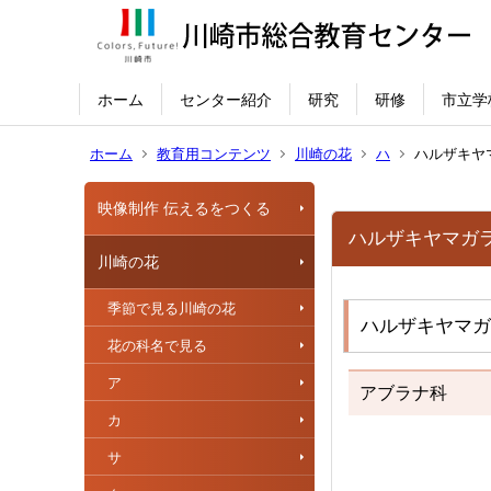
ホーム
センター紹介
研究
研修
市立学
ホーム
教育用コンテンツ
川崎の花
ハ
ハルザキヤ
映像制作 伝えるをつくる
ハルザキヤマガ
川崎の花
季節で見る川崎の花
ハルザキヤマガ
花の科名で見る
ア
アブラナ科
カ
サ