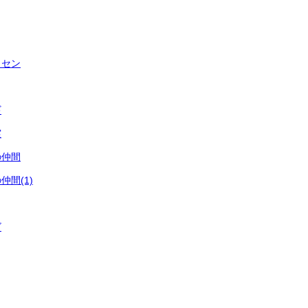
イセン
ギ
実
の仲間
間(1)
ゴ