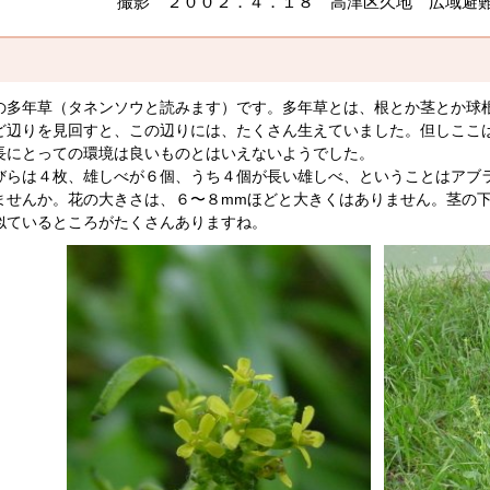
撮影 ２００２．４．１８ 高津区久地 広域避
多年草（タネンソウと読みます）です。多年草とは、根とか茎とか球
ど辺りを見回すと、この辺りには、たくさん生えていました。但しここ
長にとっての環境は良いものとはいえないようでした。
らは４枚、雄しべが６個、うち４個が長い雄しべ、ということはアブ
ませんか。花の大きさは、６〜８mmほどと大きくはありません。茎の
似ているところがたくさんありますね。