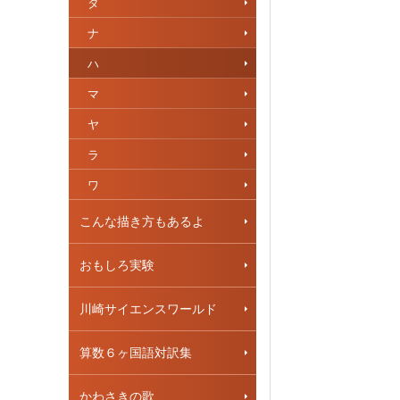
タ
ナ
ハ
マ
ヤ
ラ
ワ
こんな描き方もあるよ
おもしろ実験
川崎サイエンスワールド
算数６ヶ国語対訳集
かわさきの歌