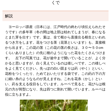
くで
解説
ヨーロッパ原産（日本には、江戸時代の終わり頃伝えられたそ
うです）の多年草（冬の間は地上部は枯れてしまうが、春になる
とまた芽を出す）です。葉は、全て根から直接出る根生といわれ
るつき方をします。花をつける茎（花茎といいます）も、直接根
から出ます。この花の茎（この花の茎の長さは、３０〜５０cm
くらいありました）の先に穂のようになった花をたくさんつけま
す。 左下の写真では、花が途中まで開いていることが、よく分
かると思いますが、白く見えているのは雄しべです。この雄しべ
をよく見てください。先っぽの白い固まりは葯（やく）といい、
花粉をつくったり、ためておいたりする袋です。この葯の下の方
に細い糸のようなものが見えますね。これを花糸（かし）とい
い、葯を支える役目をしています。ルーペで見ると、花びらは根
元の方が筒型になり、先は四つに割れて開いています。ルーペは
役に立ちますよ。