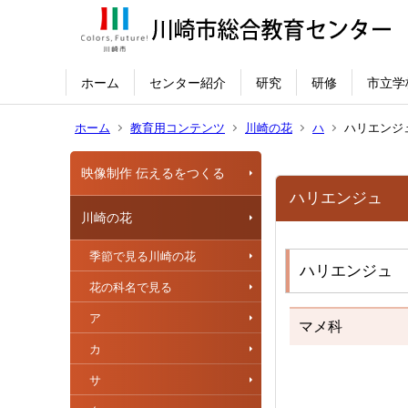
ホーム
センター紹介
研究
研修
市立学
ホーム
教育用コンテンツ
川崎の花
ハ
ハリエンジ
映像制作 伝えるをつくる
ハリエンジュ
川崎の花
季節で見る川崎の花
ハリエンジュ 
花の科名で見る
ア
マメ科
カ
サ