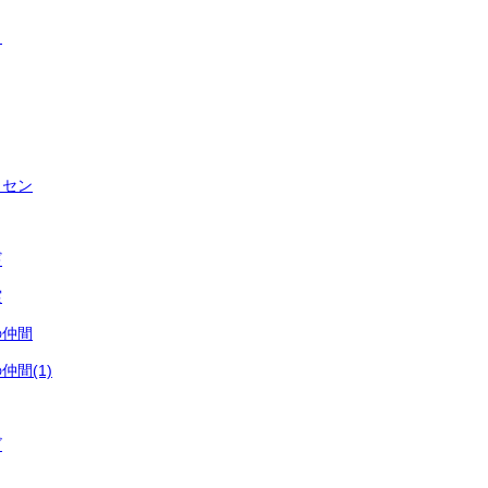
ウ
イセン
ギ
実
の仲間
間(1)
ゴ