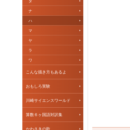
タ
ナ
ハ
マ
ヤ
ラ
ワ
こんな描き方もあるよ
おもしろ実験
川崎サイエンスワールド
算数６ヶ国語対訳集
かわさきの歌