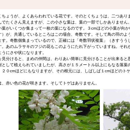
ちょうが、よくあらわれている花です。そのとくちょうは、二つあり
んでたくさん見えますが、この小さな葉は、葉の一部でしかありません
小葉がいくつか集まって一枚の葉になるのです。３cmほどの小葉が向
す）が、共通しているところはこの場合、奇数です。そして鳥の羽のよ
ます。奇数個集まっているので、正確には「奇数羽状複葉」（きすうう
す。あのムラサキのフジの花もこのようにたれ下がっていますね。それ
ようにさや状になります。
見分けると、まめの仲間は、わりあい簡単に見分けることが出来ると
として植えられていましたが、高さが１５メートル以上にもなる落葉
、２０cmほどにもなりますが、その根元には、しばしば１cmほどのト
、赤い色の花が咲きます。そしてトゲはありません。