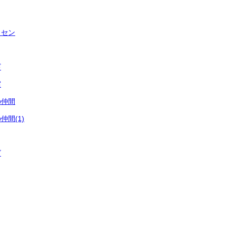
イセン
ギ
実
の仲間
間(1)
ゴ