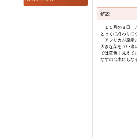
解説
１１月の８日、こ
とっくに終わりに
アフリカが原産と
大きな葉を互い違
では黄色く見えて
なすの台木にもな