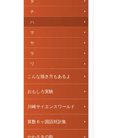
タ
ナ
ハ
マ
ヤ
ラ
ワ
こんな描き方もあるよ
おもしろ実験
川崎サイエンスワールド
算数６ヶ国語対訳集
かわさきの歌