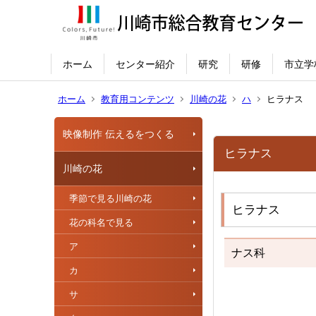
ホーム
センター紹介
研究
研修
市立学
ホーム
教育用コンテンツ
川崎の花
ハ
ヒラナス
映像制作 伝えるをつくる
ヒラナス
川崎の花
季節で見る川崎の花
ヒラナス
花の科名で見る
ア
ナス科
カ
サ