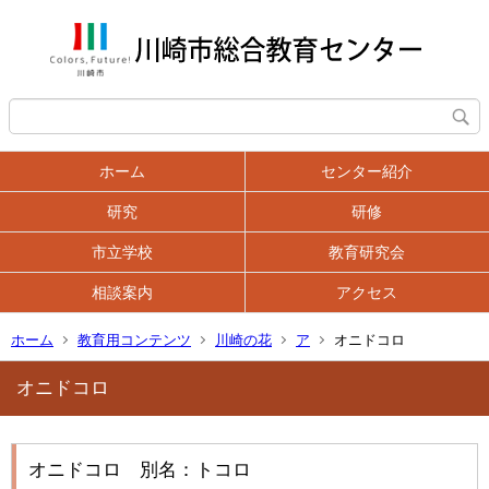
ホーム
センター紹介
研究
研修
市立学校
教育研究会
相談案内
アクセス
ホーム
教育用コンテンツ
川崎の花
ア
オニドコロ
オニドコロ
オニドコロ 別名：トコロ