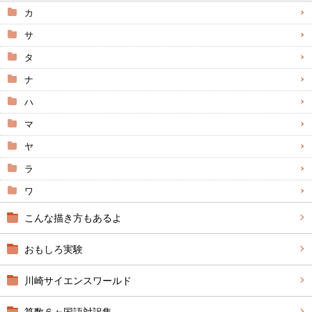
カ
サ
タ
ナ
ハ
マ
ヤ
ラ
ワ
こんな描き方もあるよ
おもしろ実験
川崎サイエンスワールド
算数６ヶ国語対訳集