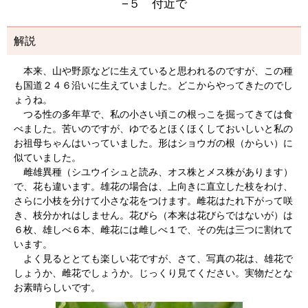
−５ 付近で
解説
本来、山や野原などに生えていると思われるのですが、この種
も国道２４６沿いに生えていました。どこからやってきたのでし
ょうね。
つる性の多年草で、私の小さい頃この根っこを掘ってきては食
べました。苦いのですが、ゆでるとほくほくしておいしいと私の
お祖母ちゃんはいっていました。形はショウガの根（からい）に
似ていました。
雌雄異種（シユウイシュと読み、オス株とメス株があります）
で、花も違います。雄花の場合は、上向きに直立した枝をわけ、
さらに小枝を分けて小さな花をつけます。雌花はたれ下がって咲
き、枝分かれはしません。花びら（本来は花びらではないが）は
６枚、雄しべ６本、雌花には雌しべ１で、その先は三つに割れて
います。
よく見るととても楽しい花ですが、さて、写真の花は、雄花で
しょうか、雌花でしょうか。じっくり見てください。実物だとな
お素晴らしいです。