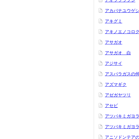
アオツヅラフジ
アカバナユウゲ
アキグミ
アキノエノコロ
アサガオ
アサガオ 白
アジサイ
アスパラガスの
アズマギク
アゼガヤツリ
アセビ
アツバキミガヨ
アツバキミガヨラ
アニソドンテア