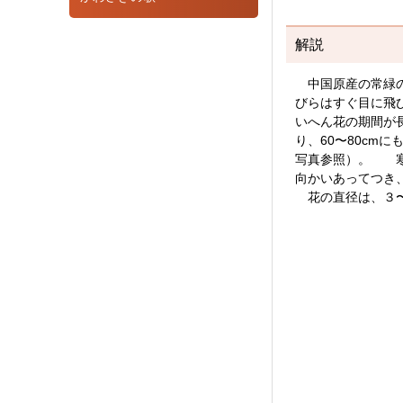
解説
中国原産の常緑の
びらはすぐ目に飛
いへん花の期間が
り、60〜80c
写真参照）。 寒
向かいあってつき
花の直径は、３〜