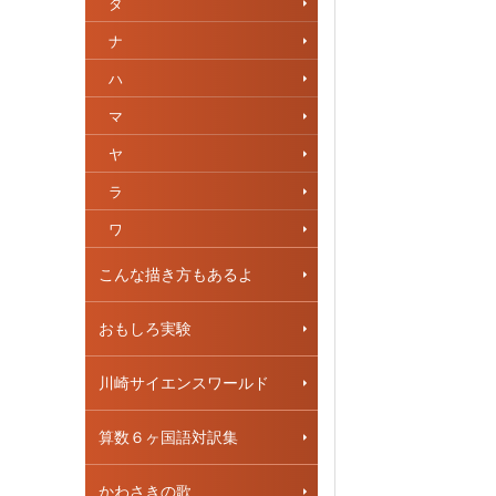
タ
ナ
ハ
マ
ヤ
ラ
ワ
こんな描き方もあるよ
おもしろ実験
川崎サイエンスワールド
算数６ヶ国語対訳集
かわさきの歌