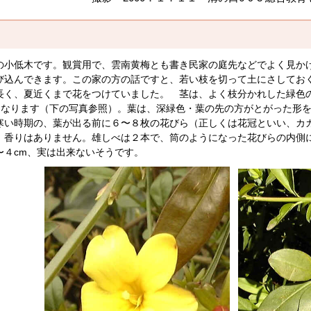
小低木です。観賞用で、雲南黄梅とも書き民家の庭先などでよく見か
び込んできます。この家の方の話ですと、若い枝を切って土にさしてお
長く、夏近くまで花をつけていました。 茎は、よく枝分かれした緑色
mにもなります（下の写真参照）。葉は、深緑色・葉の先の方がとがった形
い時期の、葉が出る前に６〜８枚の花びら（正しくは花冠といい、カ
、香りはありません。雄しべは２本で、筒のようになった花びらの内側
４cm、実は出来ないそうです。