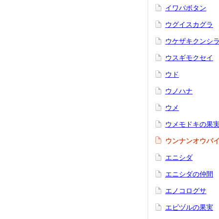
イワバボタン
ウグイスカグラ
ウケザキクンシ
ウスギモクセイ
ウド
ウノハナ
ウメ
ウメモドキの果
ウンナンオウバ
エニシダ
エニシダの仲間
エノコログサ
エビヅルの果実