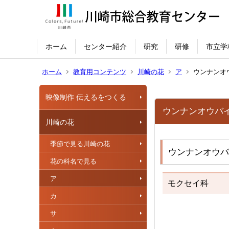
ホーム
センター紹介
研究
研修
市立学
ホーム
教育用コンテンツ
川崎の花
ア
ウンナンオ
映像制作 伝えるをつくる
ウンナンオウバ
川崎の花
季節で見る川崎の花
ウンナンオウバ
花の科名で見る
ア
モクセイ科
カ
サ