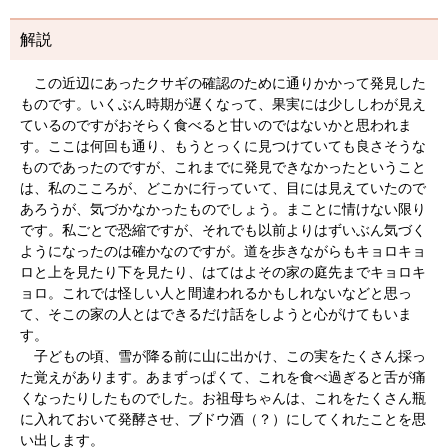
解説
この近辺にあったクサギの確認のために通りかかって発見した
ものです。いくぶん時期が遅くなって、果実には少ししわが見え
ているのですがおそらく食べると甘いのではないかと思われま
す。ここは何回も通り、もうとっくに見つけていても良さそうな
ものであったのですが、これまでに発見できなかったということ
は、私のこころが、どこかに行っていて、目には見えていたので
あろうが、気づかなかったものでしょう。まことに情けない限り
です。私ごとで恐縮ですが、それでも以前よりはずいぶん気づく
ようになったのは確かなのですが。道を歩きながらもキョロキョ
ロと上を見たり下を見たり、はてはよその家の庭先までキョロキ
ョロ。これでは怪しい人と間違われるかもしれないなどと思っ
て、そこの家の人とはできるだけ話をしようと心がけてもいま
す。
子どもの頃、雪が降る前に山に出かけ、この実をたくさん採っ
た覚えがあります。あまずっぱくて、これを食べ過ぎると舌が痛
くなったりしたものでした。お祖母ちゃんは、これをたくさん瓶
に入れておいて発酵させ、ブドウ酒（？）にしてくれたことを思
い出します。