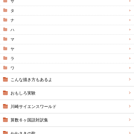
サ
タ
ナ
ハ
マ
ヤ
ラ
ワ
こんな描き方もあるよ
おもしろ実験
川崎サイエンスワールド
算数６ヶ国語対訳集
かわさきの歌