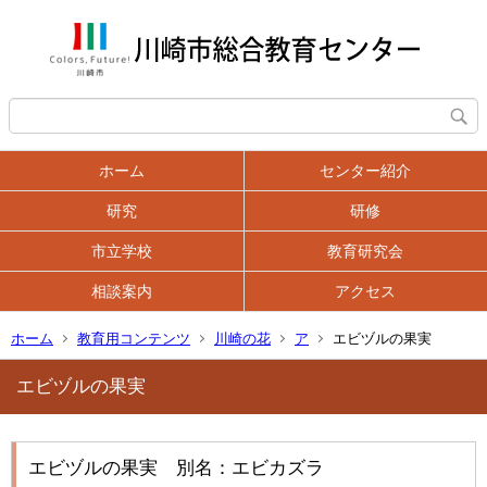
ホーム
センター紹介
研究
研修
市立学校
教育研究会
相談案内
アクセス
ホーム
教育用コンテンツ
川崎の花
ア
エビヅルの果実
エビヅルの果実
エビヅルの果実 別名：エビカズラ