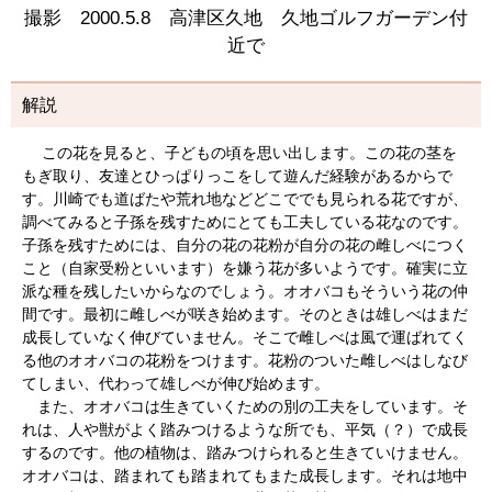
撮影 2000.5.8 高津区久地 久地ゴルフガーデン付
近で
解説
この花を見ると、子どもの頃を思い出します。この花の茎を
もぎ取り、友達とひっぱりっこをして遊んだ経験があるからで
す。川崎でも道ばたや荒れ地などどこででも見られる花ですが、
調べてみると子孫を残すためにとても工夫している花なのです。
子孫を残すためには、自分の花の花粉が自分の花の雌しべにつく
こと（自家受粉といいます）を嫌う花が多いようです。確実に立
派な種を残したいからなのでしょう。オオバコもそういう花の仲
間です。最初に雌しべが咲き始めます。そのときは雄しべはまだ
成長していなく伸びていません。そこで雌しべは風で運ばれてく
る他のオオバコの花粉をつけます。花粉のついた雌しべはしなび
てしまい、代わって雄しべが伸び始めます。
また、オオバコは生きていくための別の工夫をしています。そ
れは、人や獣がよく踏みつけるような所でも、平気（？）で成長
するのです。他の植物は、踏みつけられると生きていけません。
オオバコは、踏まれても踏まれてもまた成長します。それは地中