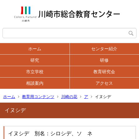
ホーム
センター紹介
研究
研修
市立学校
教育研究会
相談案内
アクセス
ホーム
教育用コンテンツ
川崎の花
ア
イヌシデ
イヌシデ
イヌシデ 別名：シロシデ、ソ ネ