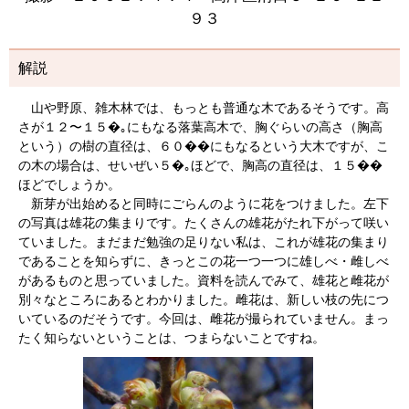
９３
解説
山や野原、雑木林では、もっとも普通な木であるそうです。高
さが１２〜１５�｡にもなる落葉高木で、胸ぐらいの高さ（胸高
という）の樹の直径は、６０��にもなるという大木ですが、こ
の木の場合は、せいぜい５�｡ほどで、胸高の直径は、１５��
ほどでしょうか。
新芽が出始めると同時にごらんのように花をつけました。左下
の写真は雄花の集まりです。たくさんの雄花がたれ下がって咲い
ていました。まだまだ勉強の足りない私は、これが雄花の集まり
であることを知らずに、きっとこの花一つ一つに雄しべ・雌しべ
があるものと思っていました。資料を読んでみて、雄花と雌花が
別々なところにあるとわかりました。雌花は、新しい枝の先につ
いているのだそうです。今回は、雌花が撮られていません。まっ
たく知らないということは、つまらないことですね。