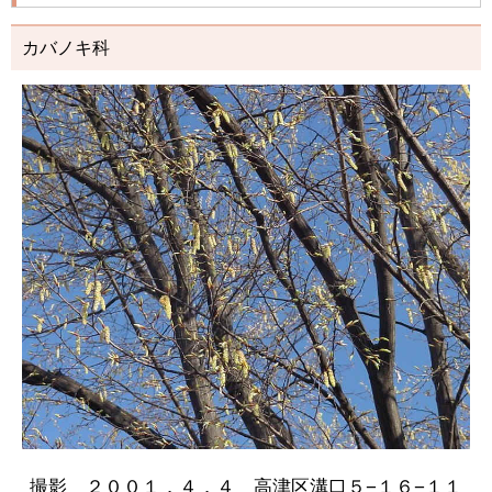
カバノキ科
撮影 ２００１．４．４ 高津区溝口５−１６−１１