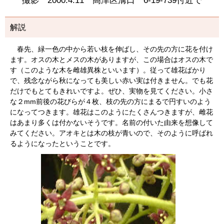
撮影 2000.4.11 高津区溝口 6-19-739付近で
解説
春先、緑一色の中から若い枝を伸ばし、その先の方に花を付け
ます。オスの木とメスの木がありますが、この場合はオスの木で
す（このような木を雌雄異株といいます）。従って雄花ばかり
で、残念ながら秋になっても美しい赤い実は付きません。でも花
だけでもとてもきれいですよ。ぜひ、実物を見てください。小さ
な２mm前後の花びらが４枚、枝の先の方にまるで円すいのよう
になってつきます。雄花はこのようにたくさんつきますが、雌花
はあまり多くは付かないそうです。名前の付いた由来を想像して
みてください。アオキとは木の枝が青いので、そのように呼ばれ
るようになったということです。