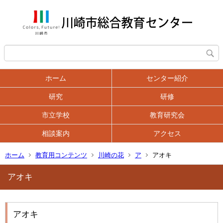
ホーム
センター紹介
研究
研修
市立学校
教育研究会
相談案内
アクセス
ホーム
教育用コンテンツ
川崎の花
ア
アオキ
アオキ
アオキ