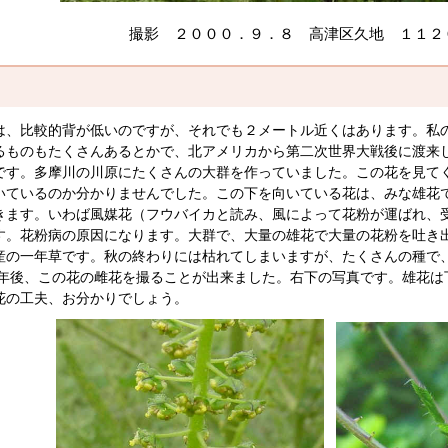
撮影 ２０００．９．８ 高津区久地 １１２
、比較的背が低いのですが、それでも２メートル近くはあります。私
るものもたくさんあるとかで、北アメリカから第二次世界大戦後に渡来
です。多摩川の川原にたくさんの大群を作っていました。この花を見て
いているのか分かりませんでした。この下を向いている花は、みな雄花
きます。いわば風媒花（フウバイカと読み、風によって花粉が運ばれ、
す。花粉病の原因になります。大群で、大量の雄花で大量の花粉を吐き
の一年草です。秋の終わりには枯れてしまいますが、たくさんの種で
年後、この花の雌花を撮ることが出来ました。右下の写真です。雄花は
花の工夫、お分かりでしょう。