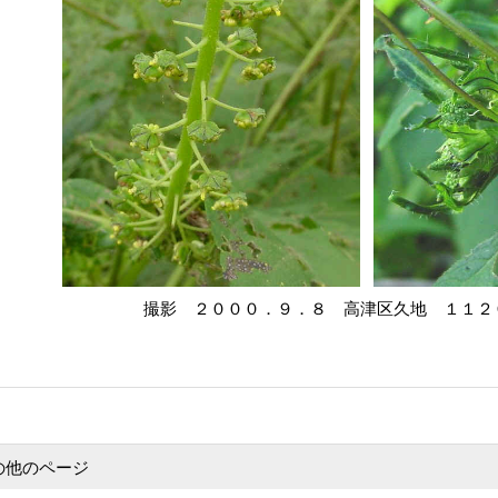
撮影 ２０００．９．８ 高津区久地 １１２
の他のページ