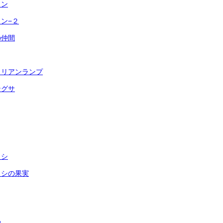
ラン
ン−２
の仲間
ロリアンランプ
ングサ
ウシ
ウシの果実