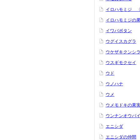
イロハモミジ 
イロハモミジの
イワバボタン
ウグイスカグラ
ウケザキクンシ
ウスギモクセイ
ウド
ウノハナ
ウメ
ウメモドキの果
ウンナンオウバ
エニシダ
エニシダの仲間