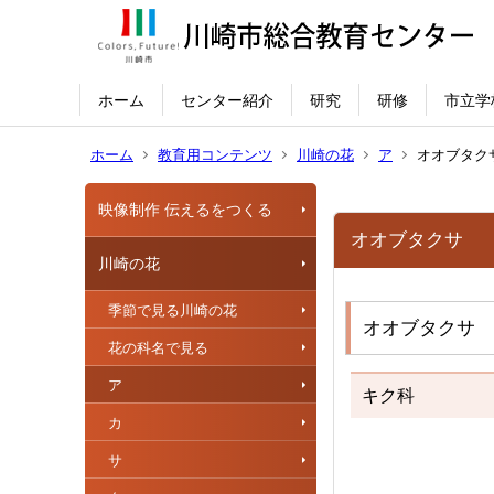
ホーム
センター紹介
研究
研修
市立学
ホーム
教育用コンテンツ
川崎の花
ア
オオブタク
映像制作 伝えるをつくる
オオブタクサ
川崎の花
季節で見る川崎の花
オオブタクサ 
花の科名で見る
ア
キク科
カ
サ