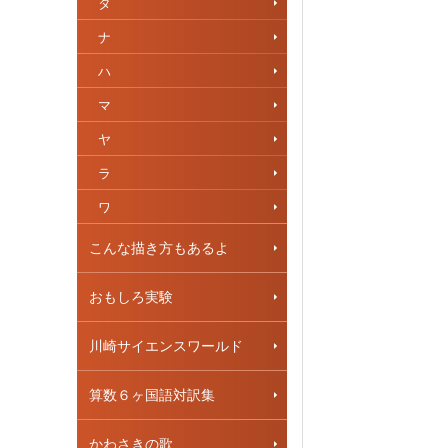
タ
ナ
ハ
マ
ヤ
ラ
ワ
こんな描き方もあるよ
おもしろ実験
川崎サイエンスワールド
算数６ヶ国語対訳集
かわさきの歌