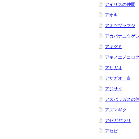
アイリスの仲間
アオキ
アオツヅラフジ
アカバナユウゲ
アキグミ
アキノエノコロ
アサガオ
アサガオ 白
アジサイ
アスパラガスの
アズマギク
アゼガヤツリ
アセビ