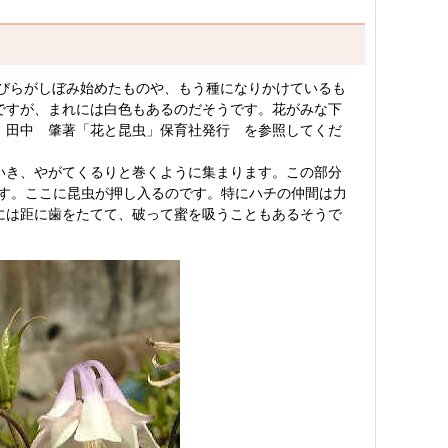
びらがしぼみ始めたものや、もう種になりかけているも
ですが、まれには白色もあるのだそうです。花がみな下
。田中 肇著「花と昆虫」保育社発行 を参照してくだ
いき、やがてくるりと巻くように集まります。この部分
です。ここに昆虫が押し入るのです。特にハチの仲間は力
には距に歯をたてて、破って蜜を吸うこともあるそうで