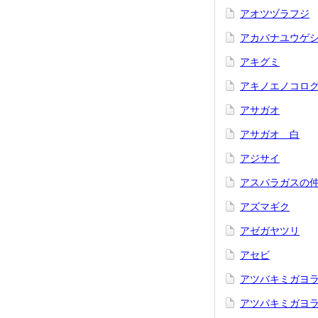
アオツヅラフジ
アカバナユウゲ
アキグミ
アキノエノコロ
アサガオ
アサガオ 白
アジサイ
アスパラガスの
アズマギク
アゼガヤツリ
アセビ
アツバキミガヨ
アツバキミガヨラ