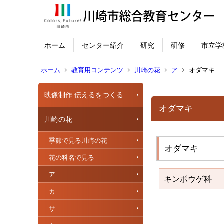
ホーム
センター紹介
研究
研修
市立学
ホーム
教育用コンテンツ
川崎の花
ア
オダマキ
映像制作 伝えるをつくる
オダマキ
川崎の花
季節で見る川崎の花
オダマキ
花の科名で見る
ア
キンポウゲ科
カ
サ