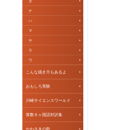
タ
ナ
ハ
マ
ヤ
ラ
ワ
こんな描き方もあるよ
おもしろ実験
川崎サイエンスワールド
算数６ヶ国語対訳集
かわさきの歌