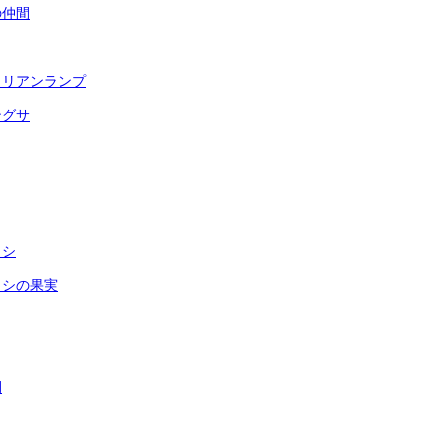
の仲間
ロリアンランプ
ングサ
ウシ
ウシの果実
間