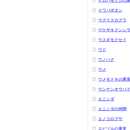
イロハモミジの
イワバボタン
ウグイスカグラ
ウケザキクンシ
ウスギモクセイ
ウド
ウノハナ
ウメ
ウメモドキの果
ウンナンオウバ
エニシダ
エニシダの仲間
エノコログサ
エビヅルの果実