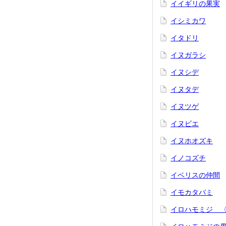
イイギリの果実
イシミカワ
イタドリ
イヌガラシ
イヌシデ
イヌタデ
イヌツゲ
イヌビエ
イヌホオズキ
イノコズチ
イベリスの仲間
イモカタバミ
イロハモミジ 