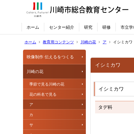
ホーム
センター紹介
研究
研修
市立学
ホーム
教育用コンテンツ
川崎の花
ア
イシミカワ
映像制作 伝えるをつくる
イシミカワ
川崎の花
季節で見る川崎の花
イシミカワ
花の科名で見る
ア
タデ科
カ
サ