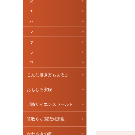
タ
ナ
ハ
マ
ヤ
ラ
ワ
こんな描き方もあるよ
おもしろ実験
川崎サイエンスワールド
算数６ヶ国語対訳集
かわさきの歌