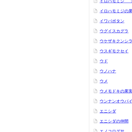
イロハモミジ 
イロハモミジの
イワバボタン
ウグイスカグラ
ウケザキクンシ
ウスギモクセイ
ウド
ウノハナ
ウメ
ウメモドキの果
ウンナンオウバ
エニシダ
エニシダの仲間
エノコログサ