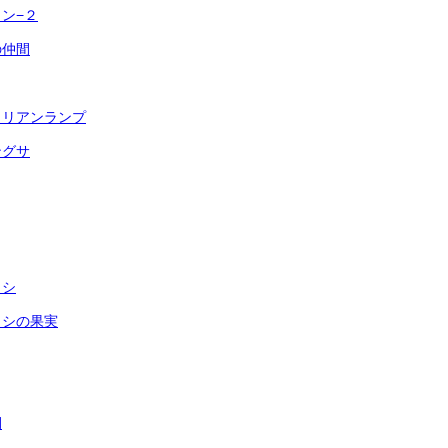
ン−２
の仲間
ロリアンランプ
ングサ
ウシ
ウシの果実
間