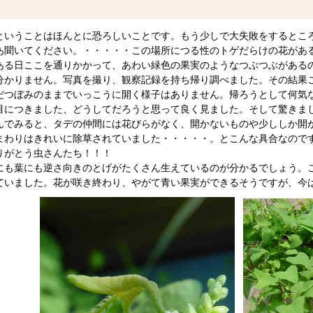
いうことはほんとに恐ろしいことです。もう少しで大失敗をするとこ
あ聞いてください。・・・・・この場所につる性のトゲだらけの花があ
ある日ここを通りかかって、あわい緑色の果実のようなつぶつぶがある
分かりません。写真を撮り、観察記録を持ち帰り調べました。その結果
だつぼみのままでいっこうに開く様子はありません。帰ろうとして何気
目につきました、どうしてだろうと思って良く見ました。そして驚きま
んでみると、タデの仲間には花びらがなく、開かないものや少ししか開
まわりはきれいに除草されていました・・・・・。とこんな具合なので
りがとう虫さんたち！！！
も葉にも逆さ向きのとげがたくさん生えているのが分かるでしょう。
ていました。花が咲き終わり、やがて青い果実ができるそうですが、今