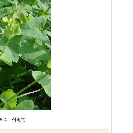
５４ 付近で