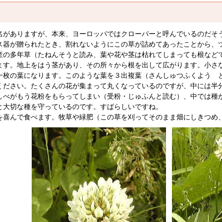
がありますが、本来、ヨーロッパではクローバーと呼んでいるのだそ
ス器が贈られたとき、割れないようにこの草が詰めてあったことから、
の多年草（たねんそうと読み、葉や花や茎は枯れてしまっても根など
ます。地上をはう茎があり、その所々から根を出して広がります。小さ
一枚の葉になります。このような葉を３出複葉（さんしゅつふくよう 
ださい。たくさんの花が集まって丸くなっているのですが、中には半
しべがもう花粉をもらってしまい（受粉・じゅふんと読む）、中では種
と大切な種を守っているのです。すばらしいですね。
喜んで食べます。牧草や緑肥（この草を刈ってそのまま畑にしきつめ