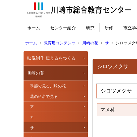
ホーム
センター紹介
研究
研修
市立学
ホーム
教育用コンテンツ
川崎の花
サ
シロツメク
映像制作 伝えるをつくる
シロツメクサ
川崎の花
季節で見る川崎の花
シロツメクサ 
花の科名で見る
ア
マメ科
カ
サ