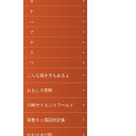
タ
ナ
ハ
マ
ヤ
ラ
ワ
こんな描き方もあるよ
おもしろ実験
川崎サイエンスワールド
算数６ヶ国語対訳集
かわさきの歌