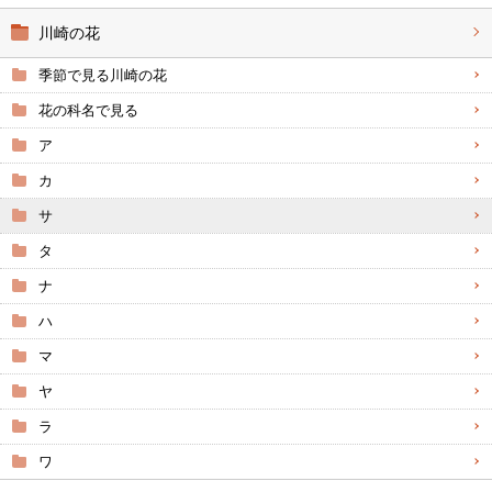
川崎の花
季節で見る川崎の花
花の科名で見る
ア
カ
サ
タ
ナ
ハ
マ
ヤ
ラ
ワ