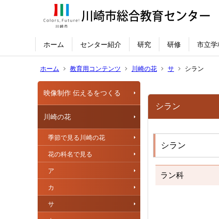
ホーム
センター紹介
研究
研修
市立学
ホーム
教育用コンテンツ
川崎の花
サ
シラン
映像制作 伝えるをつくる
シラン
川崎の花
季節で見る川崎の花
シラン
花の科名で見る
ア
ラン科
カ
サ