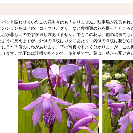
パッと賑わせていたこの花も今はもうありません。駐車場が改良され
このシランをはじめ、コデマリ、クリ、など数種類の花を撮ったところ
んだか悲しいのですが致し方ありません。でもこの花は、他の場所でも
ように見えますが、外側の３枚はガクにあたり、内側の３枚は花びら
かに５〜７個のしわがあります。下の写真でもよく分かりますが、この
あります。地下には球根があるので、多年草です。葉は、茎から互い違