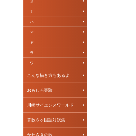
タ
ナ
ハ
マ
ヤ
ラ
ワ
こんな描き方もあるよ
おもしろ実験
川崎サイエンスワールド
算数６ヶ国語対訳集
かわさきの歌