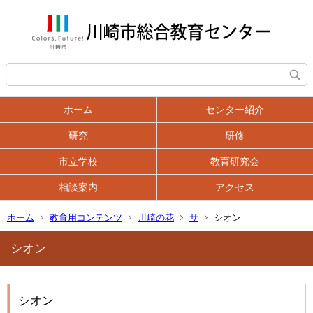
ホーム
センター紹介
研究
研修
市立学校
教育研究会
相談案内
アクセス
ホーム
教育用コンテンツ
川崎の花
サ
シオン
シオン
シオン