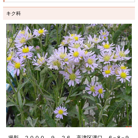
キク科
撮影 ２０００．９．２６ 高津区溝口 ６−８−９