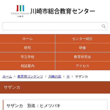
ホーム
センター紹介
研究
研修
市立学校
教育研究会
相談案内
アクセス
ホーム
教育用コンテンツ
川崎の花
サ
サザンカ
サザンカ
サザンカ 別名：ヒメツバキ