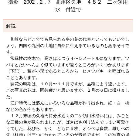
撮影 2002．2．7 高津区久地 ４８２ 二ヶ領用
水 付近で
解説
川崎ならどこででも見られる冬の花の代表といってもいいでし
ょう。四国や九州の山地に自然に生えるているものもあるそうで
す。
常緑性の樹木で、高さはふつう４〜５メートルになります。ツ
バキとたいへんよく似ていますが違うところがいくつかあります
（下記）。葉が小形であるところから ヒメツバキ と呼ばれる
こともあります。
開花の時期は、１０月〜１１月ですが、品種により違います。
この写真の花は、園芸種だと思いますが、２月の６日に撮りまし
た。
江戸時代には盛んにいろいろな品種が作り出され、紅・白・桃
などの色が今もあります。
１２月末頃の久地円筒分水近くの二ケ領用水沿いには、みごと
な三種の色が見られましたが、ばさばさ刈り込んでしまい可愛そ
うでした。花びら、がく ともに５枚、オシベは多数。雌しべの
先（柱頭）は三つに分かれているのが普通ですが、この写真の場