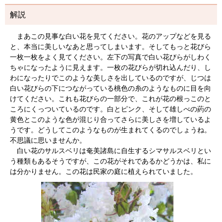
解説
まあこの見事な白い花を見てください。花のアップなどを見る
と、本当に美しいなあと思ってしまいます。そしてもっと花びら
一枚一枚をよく見てください。左下の写真で白い花びらがしわく
ちゃになったように見えます。一枚の花びらが切れ込んだり、し
わになったりでこのような美しさを出しているのですが、じつは
白い花びらの下につながっている桃色の糸のようなものに目を向
けてください。これも花びらの一部分で、これが花の根っこのと
ころにくっついているのです。白とピンク、そして雄しべの葯の
黄色とこのような色が混じり合ってさらに美しさを増しているよ
うです。どうしてこのようなものが生まれてくるのでしょうね。
不思議に思いませんか。
白い花のサルスベリは奄美諸島に自生するシマサルスベリとい
う種類もあるそうですが、この花がそれであるかどうかは、私に
は分かりません。この花は民家の庭に植えられていました。