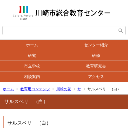
ホーム
センター紹介
研究
研修
市立学校
教育研究会
相談案内
アクセス
ホーム
教育用コンテンツ
川崎の花
サ
サルスベリ （白）
サルスベリ （白）
サルスベリ （白）