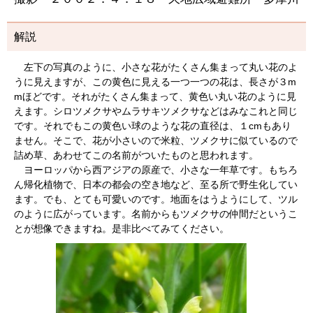
解説
左下の写真のように、小さな花がたくさん集まって丸い花のよ
うに見えますが、この黄色に見える一つ一つの花は、長さが３m
mほどです。それがたくさん集まって、黄色い丸い花のように見
えます。シロツメクサやムラサキツメクサなどはみなこれと同じ
です。それでもこの黄色い球のような花の直径は、１cmもあり
ません。そこで、花が小さいので米粒、ツメクサに似ているので
詰め草、あわせてこの名前がついたものと思われます。
ヨーロッパから西アジアの原産で、小さな一年草です。もちろ
ん帰化植物で、日本の都会の空き地など、至る所で野生化してい
ます。でも、とても可愛いのです。地面をはうようにして、ツル
のように広がっています。名前からもツメクサの仲間だというこ
とが想像できますね。是非比べてみてください。