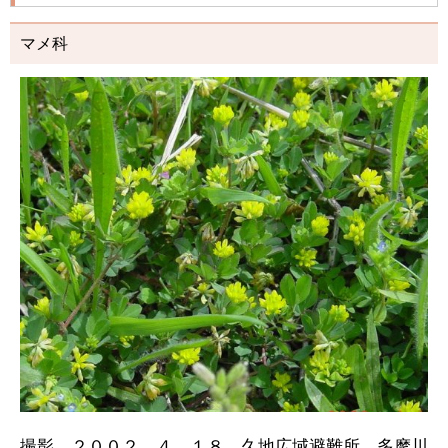
マメ科
撮影 ２００２．４．１８ 久地広域避難所 多摩川