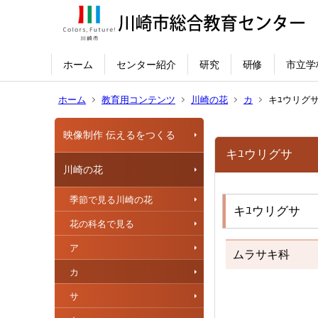
ホーム
センター紹介
研究
研修
市立学
ホーム
教育用コンテンツ
川崎の花
カ
キﾕウリグ
映像制作 伝えるをつくる
キﾕウリグサ
川崎の花
季節で見る川崎の花
キﾕウリグサ
花の科名で見る
ア
ムラサキ科
カ
サ