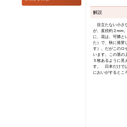
解説
目立たない小さな
が、直径約２mm
に、花は、可憐と
た）で、秋に発芽
す）。だがこのロ
います。この茎の
５枚あるように見
す。 日本だけで
においがするとこ