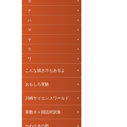
タ
ナ
ハ
マ
ヤ
ラ
ワ
こんな描き方もあるよ
おもしろ実験
川崎サイエンスワールド
算数６ヶ国語対訳集
かわさきの歌