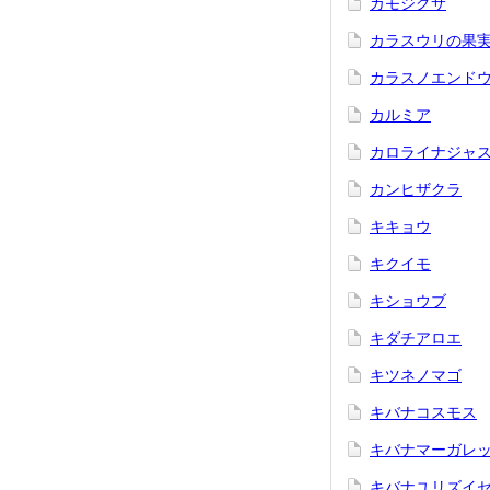
カモジグサ
カラスウリの果
カラスノエンド
カルミア
カロライナジャ
カンヒザクラ
キキョウ
キクイモ
キショウブ
キダチアロエ
キツネノマゴ
キバナコスモス
キバナマーガレ
キバナユリズイ