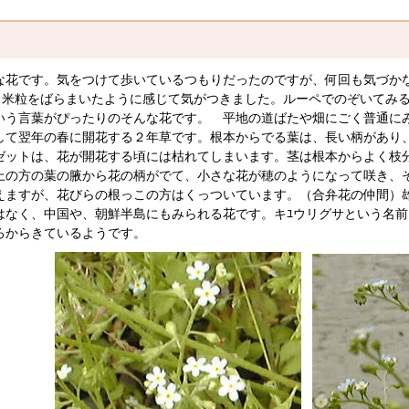
花です。気をつけて歩いているつもりだったのですが、何回も気づか
。米粒をばらまいたように感じて気がつきました。ルーペでのぞいてみ
いう言葉がぴったりのそんな花です。
平地の道ばたや畑にごく普通にみ
して翌年の春に開花する２年草です。根本からでる葉は、長い柄があり
ゼットは、花が開花する頃には枯れてしまいます。茎は根本からよく枝
上の方の葉の腋から花の柄がでて、小さな花が穂のようになって咲き、
えますが、花びらの根っこの方はくっついています。（合弁花の仲間）
はなく、中国や、朝鮮半島にもみられる花です。キﾕウリグサという名
ろからきているようです。