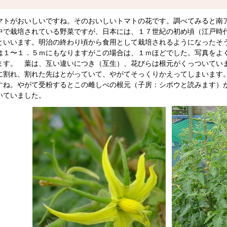
トがおいしいですね。そのおいしいトマトの花です。調べてみると南
中で栽培されている野菜ですが、日本には、１７世紀の初め頃（江戸時
といいます。明治の終わり頃から食用として栽培されるようになったそ
１〜１．５ｍにもなりますがこの場合は、１ｍほどでした。写真をよ
ます。 葉は、互い違いにつき（互生）、花びらは根元がくっついてい
に割れ、割れた先はとがっていて、やがてそっくりかえってしまいます
すね。やがて受粉するとこの雌しべの根元（子房：シボウと読みます）
いていました。