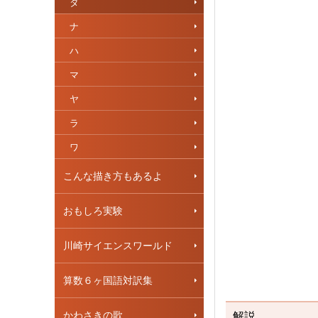
タ
ナ
ハ
マ
ヤ
ラ
ワ
こんな描き方もあるよ
おもしろ実験
川崎サイエンスワールド
算数６ヶ国語対訳集
かわさきの歌
解説