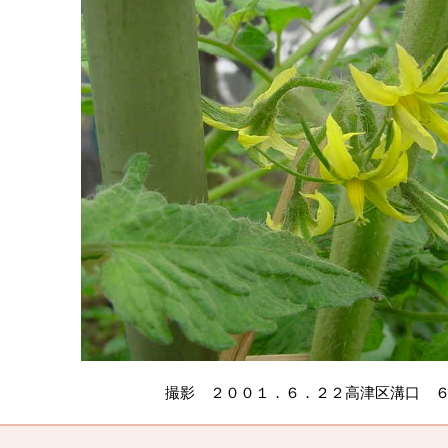
撮影 ２００１．６．２２高津区溝口 ６