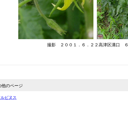
撮影 ２００１．６．２２高津区溝口 ６
の他のページ
アルピヌス