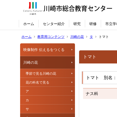
ホーム
センター紹介
研究
研修
市立学
ホーム
教育用コンテンツ
川崎の花
タ
トマト
映像制作 伝えるをつくる
トマト
川崎の花
季節で見る川崎の花
トマト 別名：
花の科名で見る
ア
ナス科
カ
サ