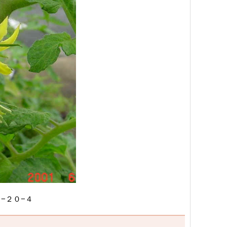
−２０−４