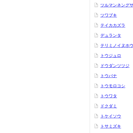
ツルマンネング
ツワブキ
テイカカズラ
デュランタ
テリミノイヌホ
トウジュロ
ドウダンツツジ
トウバナ
トウモロコシ
トウワタ
ドクダミ
トケイソウ
トサミズキ