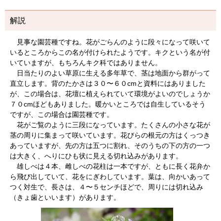
解説
見事な園芸種ですね。花がごらんのように段々になって咲いて
いるところからこの名が付けられたようです。キクという名が付
いていますが、もちろんキク科ではありません。
日当たりのよい草原に生える多年草で、茎は地面から群がって
直立します。背のたかさは３０〜６０cmと資料にはありました
が、この場合は、花壇に植えられていて環境がよいのでしょうか
７０cmほどもありました。暖かいところでは自生しているそう
ですが、この場合は園芸種です。
花がご覧のように三段になっています。たくさんの小さな花が
茎の周りに集まって咲いています。花びらの根元の方はくっつき
あっていますが、先の方は五つに割れ、そのうちの下の方の一つ
は大きく、へりにひも状に見える切れ込みがあります。
雄しべは４本、雌しべの花柱は一本ですが、ともに長く花弁か
ら飛び出していて、花をにぎわしています。葉は、向かいあって
つく対生で、長さは、４〜５センチほどで、周りには切れ込み
（きょ歯といいます）があります。