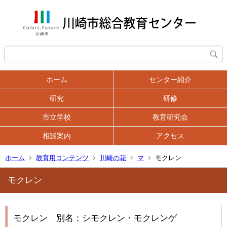
ホーム
センター紹介
研究
研修
市立学校
教育研究会
相談案内
アクセス
ホーム
教育用コンテンツ
川崎の花
マ
モクレン
モクレン
モクレン 別名：シモクレン・モクレンゲ