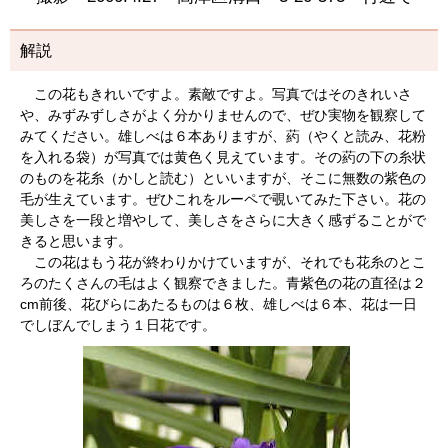
解説
この花もきれいですよ。素敵ですよ。写真ではそのきれいさ
や、みずみずしさがよく分かりませんので、ぜひ実物を観察して
みてください。雄しべは６本ありますが、葯（やくと読み、花粉
を入れる袋）が写真では黄色く見えています。その葯の下の糸状
のものを花糸（かしと読む）といいますが、そこに無数の紫色の
毛が生えています。ぜひこれをルーペで覗いてみた下さい。花の
美しさを一段と増やして、美しさをさらに大きく感ずることがで
きると思います。
この花はもう花が終わりかけていますが、それでも花糸のとこ
ろのたくさんの毛はよく観察できました。青紫色の花の直径は２
cm前後、花びらにあたるものは６枚、雄しべは６本、花は一日
でしぼんでしまう１日花です。