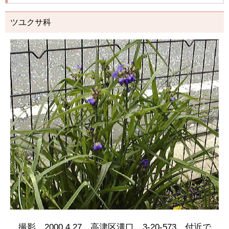
ツユクサ科
撮影 2000.4.27 高津区溝口 3-20-573 付近で