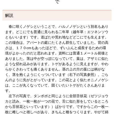
で
解説
春に咲くノゲシということで、ハルノノゲシという別名もあり
ます。どこにでも普通に見られる二年草（越年草：エツネンソウ
ともいいます）です。道ばたや荒れ地などどこにでも生えます。
この場合は、アパートの庭にたくさん群生していました。背の高
さは、１７０cmもあったほどで、ずいぶんと成長するための環
境がよかったのだと思われます。資料には普通１メートル前後と
ありました。茎は中が空っぽになっていて、葉は、アザミに似た
ような切れ込みがあります。トゲがあるように見えますが、やわ
らかくさわっても痛くありません。茎の上の方の葉には柄がな
く、茎を抱くようにくっついています（右下の写真参照）。ごら
んのように先がとがっています。この花とよく似たオニノノゲシ
は、ここが丸くなっていて、固くいたいトゲがたくさんありま
す。
左下の写真で、タンポポと同じように全部舌状花（ゼツジョウ
カと読み、一枚一枚が一つの花で、舌に似た形をしているところ
から舌状花といっています））ばかりです。ですからこの一枚一
枚に雌しべと雄しべがあり、きちんと種をつくります。やがて綿