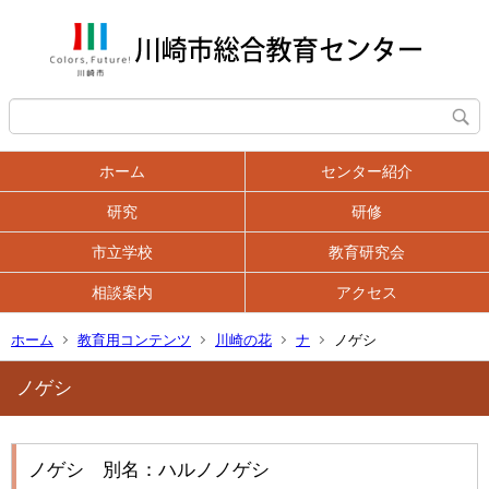
ホーム
センター紹介
研究
研修
市立学校
教育研究会
相談案内
アクセス
ホーム
教育用コンテンツ
川崎の花
ナ
ノゲシ
ノゲシ
ノゲシ 別名：ハルノノゲシ