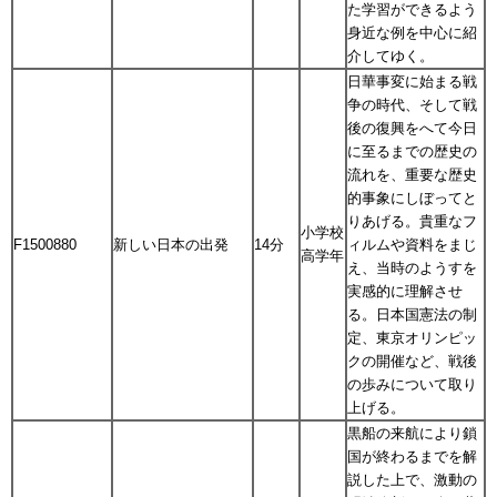
た学習ができるよう
身近な例を中心に紹
介してゆく。
日華事変に始まる戦
争の時代、そして戦
後の復興をへて今日
に至るまでの歴史の
流れを、重要な歴史
的事象にしぼってと
りあげる。貴重なフ
小学校
F1500880
新しい日本の出発
14分
ィルムや資料をまじ
高学年
え、当時のようすを
実感的に理解させ
る。日本国憲法の制
定、東京オリンピッ
クの開催など、戦後
の歩みについて取り
上げる。
黒船の来航により鎖
国が終わるまでを解
説した上で、激動の