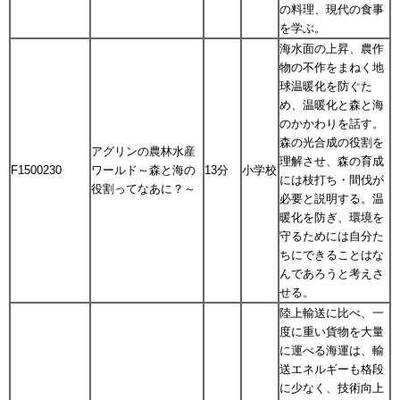
の料理、現代の食事
を学ぶ。
海水面の上昇、農作
物の不作をまねく地
球温暖化を防ぐた
め、温暖化と森と海
のかかわりを話す。
森の光合成の役割を
アグリンの農林水産
理解させ、森の育成
F1500230
ワールド～森と海の
13分
小学校
には枝打ち・間伐が
役割ってなあに？～
必要と説明する。温
暖化を防ぎ、環境を
守るためには自分た
ちにできることはな
んであろうと考えさ
せる。
陸上輸送に比べ、一
度に重い貨物を大量
に運べる海運は、輸
送エネルギーも格段
に少なく、技術向上