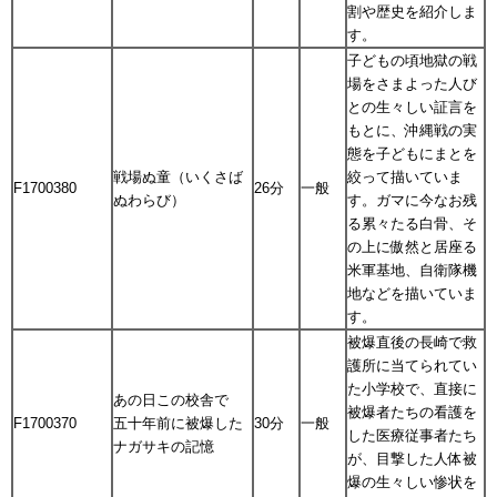
割や歴史を紹介しま
す。
子どもの頃地獄の戦
場をさまよった人び
との生々しい証言を
もとに、沖縄戦の実
態を子どもにまとを
戦場ぬ童（いくさば
絞って描いていま
F1700380
26分
一般
ぬわらび）
す。ガマに今なお残
る累々たる白骨、そ
の上に傲然と居座る
米軍基地、自衛隊機
地などを描いていま
す。
被爆直後の長崎で救
護所に当てられてい
た小学校で、直接に
あの日この校舎で
被爆者たちの看護を
F1700370
五十年前に被爆した
30分
一般
した医療従事者たち
ナガサキの記憶
が、目撃した人体被
爆の生々しい惨状を