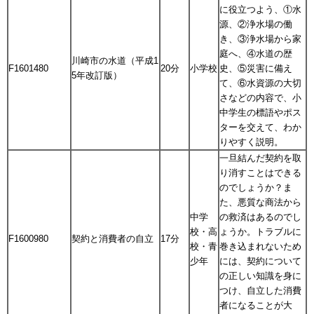
に役立つよう、①水
源、②浄水場の働
き、③浄水場から家
庭へ、④水道の歴
川崎市の水道（平成1
F1601480
20分
小学校
史、⑤災害に備え
5年改訂版）
て、⑥水資源の大切
さなどの内容で、小
中学生の標語やポス
ターを交えて、わか
りやすく説明。
一旦結んだ契約を取
り消すことはできる
のでしょうか？ま
た、悪質な商法から
中学
の救済はあるのでし
校・高
ょうか。トラブルに
F1600980
契約と消費者の自立
17分
校・青
巻き込まれないため
少年
には、契約について
の正しい知識を身に
つけ、自立した消費
者になることが大