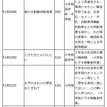
により高速化され、
小学校
環境にやさしい輸送
高学
F1401690
海の大動脈内航海運
19分
手段である。石灰
年・中
石・セメント・牛
学校
乳・自動車用鋼鈑・
自動車などの内航海
運を紹介し、わが国
の産業や、物流体系
を知る一助となる学
校用教材。
２年生の生活科の乗
とびだせたんけんた
小学校
F1401250
12分
り物探検。（小学校
い
低学年
ビデオ映像創作展）
６年生の社会科の歴
史学習のオリエンテ
ーション用として
大戸のまわりの歴史
「歴史を身近に感じ
F1401120
13分
小学校
をたずねて
てほしい」との願い
から作られた。（小
学校ビデオ映像創作
展）