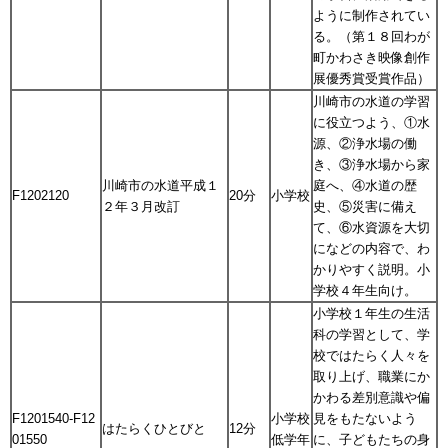
ように制作されてい
る。（第１８回わが
町かわさき映像創作
展優秀賞受賞作品）
川崎市の水道の学習
に役立つよう、①水
源、②浄水場の働
き、③浄水場から家
川崎市の水道平成１
庭へ、④水道の歴
F1202120
20分
小学校
２年３月改訂
史、⑤災害に備え
て、⑥水資源を大切
になどの内容で、わ
かりやすく説明。小
学校４年生向け。
小学校１年生の生活
科の学習として、学
校ではたらく人々を
取り上げ、職業にか
かわる差別意識や偏
F1201540-F12
小学校
見をもたないよう
はたらくひとびと
12分
01550
低学年
に、子どもたちの身