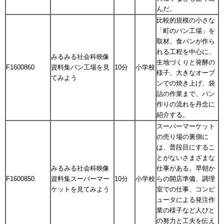
んだ。
比較的規模の小さな
「町のパン工場」を
取材。食パンが作ら
れる工程を中心に、
みるみる社会科映像
生地づくりと発酵の
F1600860
資料集パン工場を見
10分
小学校
様子、大きなオーブ
てみよう
ンでの焼き上げ、袋
詰の作業まで、パン
作りの流れを丹念に
紹介する。
スーパーマーケット
の売り場の裏側に
は、普段目にするこ
とがないさまざまな
みるみる社会科映像
仕事がある。早朝か
F1600850
資料集スーパーマー
10分
小学校
らの開店準備、調理
ケットを見てみよう
室での仕事、コンピ
ュータによる発注作
業の様子など人びと
の努力と工夫を伝え