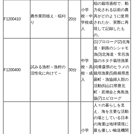
稲の栽培過程で、動
小学
力化される以前の農
農作業田植え・稲刈
校・中
具がどのように使用
F1200410
20分
り
学校成
されたか、実際に再
人
現して記録したも
の。
(1)プロローグ(2)北海
道・釧路のシシャモ
漁(3)北海道・常呂漁
中学
協のホタテ栽培漁業
試みる漁村～漁村の
校・高
(4)青森県のヒラメの
F1200400
30分
活性化に向けて～
校・成
栽培漁業(5)島根県恵
人
曇町・漁協婦人部の
活動(6)山口県豊北
町・若潮会と角島漁
協(7)エピローグ
人々の暮らしを支
え、海を主要な活動
の場としている日本
の海運は地球環境に
小学
最も優しい輸送機関