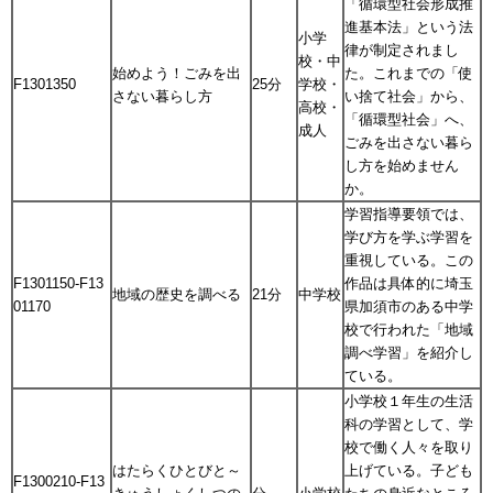
「循環型社会形成推
進基本法」という法
小学
律が制定されまし
校・中
始めよう！ごみを出
た。これまでの「使
F1301350
25分
学校・
さない暮らし方
い捨て社会」から、
高校・
「循環型社会」へ、
成人
ごみを出さない暮ら
し方を始めません
か。
学習指導要領では、
学び方を学ぶ学習を
重視している。この
F1301150-F13
作品は具体的に埼玉
地域の歴史を調べる
21分
中学校
01170
県加須市のある中学
校で行われた「地域
調べ学習」を紹介し
ている。
小学校１年生の生活
科の学習として、学
校で働く人々を取り
はたらくひとびと～
上げている。子ども
F1300210-F13