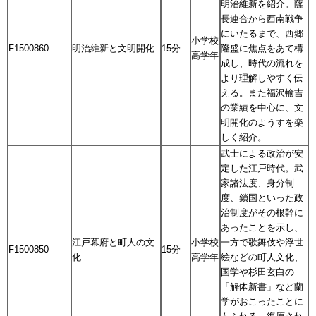
明治維新を紹介。薩
長連合から西南戦争
にいたるまで、西郷
小学校
F1500860
明治維新と文明開化
15分
隆盛に焦点をあて構
高学年
成し、時代の流れを
より理解しやすく伝
える。また福沢輸吉
の業績を中心に、文
明開化のようすを楽
しく紹介。
武士による政治が安
定した江戸時代。武
家諸法度、身分制
度、鎖国といった政
治制度がその根幹に
あったことを示し、
江戸幕府と町人の文
小学校
一方で歌舞伎や浮世
F1500850
15分
化
高学年
絵などの町人文化、
国学や杉田玄白の
「解体新書」など蘭
学がおこったことに