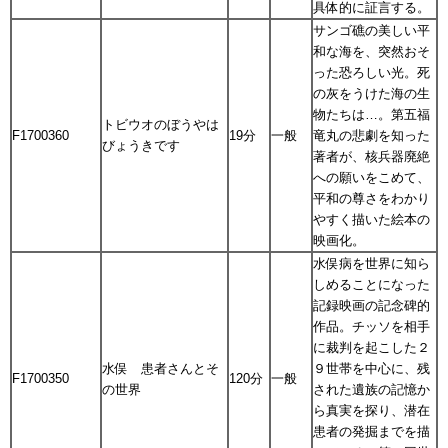
具体的に証言する。
サンゴ礁の美しい平
和な海を、突然おそ
った恐ろしい光。死
の灰をうけた海の生
物たちは…。第五福
トビウオのぼうやは
F1700360
19分
一般
竜丸の悲劇を知った
びょうきです
著者が、核兵器廃絶
への願いをこめて、
平和の尊さをわかり
やすく描いた絵本の
映画化。
水俣病を世界に知ら
しめることになった
記録映画の記念碑的
作品。チッソを相手
に裁判を起こした２
水俣 患者さんとそ
９世帯を中心に、残
F1700350
120分
一般
の世界
された遺族の記憶か
ら真実を探り、潜在
患者の発掘までを描