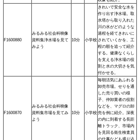
きれいで安全な水を
作り出す浄水場。取
水塔から取り入れた
川の水がどのような
みるみる社会科映像
過程を経てきれいに
F1600880
資料集浄水場を見て
10分
小学校
されていくかを、工
みよう
程の順を追って紹介
する。健康なくらし
を支える浄水場の役
割と水の大切さを気
付かせる。
毎朝活気にあふれる
卸売市場。せりを通
した売り買いの様
子、仲卸業者の役割
みるみる社会科映像
などを、マグロの卸
F1600870
資料集市場を見てみ
10分
小学校
売を例に紹介。深夜
よう
の内に到着する長距
離トラック、市場内
を見回る衛生検査員
の仕事なども盛り込