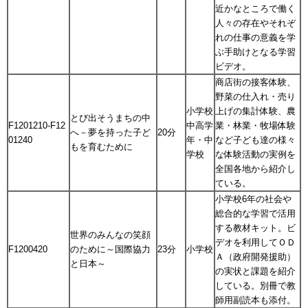
近かなところで働く
人々の存在やそれぞ
れの仕事の意義を学
ぶ手助けとなる学習
ビデオ。
商店街の接客体験、
野菜の仕入れ・売り
小学校
上げの集計体験、農
とび出そうまちの中
F1201210-F12
中高学
業・林業・牧場体験
へ－夢を持った子ど
20分
01240
年・中
など子ども達の様々
もを育むために
学校
な体験活動の実例を
全国各地から紹介し
ている。
小学校6年の社会や
総合的な学習で活用
する教材キット。ビ
世界のみんなの笑顔
デオを利用してＯＤ
F1200420
のために～国際協力
23分
小学校
Ａ（政府開発援助）
と日本～
の実状と課題を紹介
している。別冊で教
師用副読本も添付。