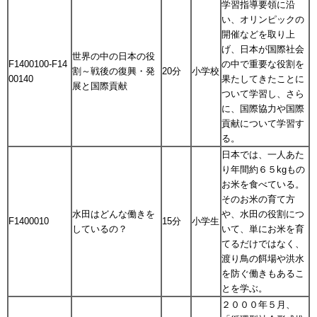
学習指導要領に沿
い、オリンピックの
開催などを取り上
げ、日本が国際社会
世界の中の日本の役
F1400100-F14
の中で重要な役割を
割～戦後の復興・発
20分
小学校
00140
果たしてきたことに
展と国際貢献
ついて学習し、さら
に、国際協力や国際
貢献について学習す
る。
日本では、一人あた
り年間約６５kgもの
お米を食べている。
そのお米の育て方
水田はどんな働きを
や、水田の役割につ
F1400010
15分
小学生
しているの？
いて、単にお米を育
てるだけではなく、
渡り鳥の餌場や洪水
を防ぐ働きもあるこ
とを学ぶ。
２０００年５月、