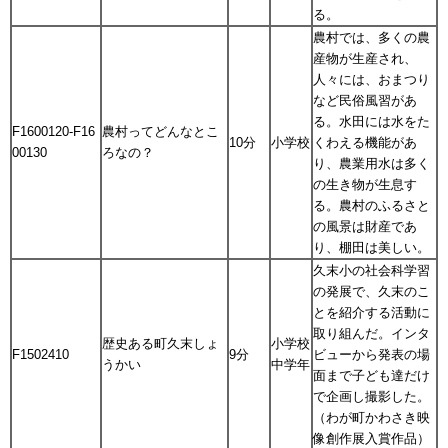
る。
農村では、多くの農
産物が生産され、
人々には、おまつり
など民俗風習があ
る。水田には水をた
F1600120-F16
農村ってどんなとこ
10分
小学校
くわえる機能があ
00130
ろなの？
り、農業用水は多く
の生き物が生息す
る。農村のふるさと
の風景は財産であ
り、棚田は美しい。
久末小の社会科学習
の発展で、久末のこ
とを紹介する活動に
取り組んだ。インタ
歴史ある町久末しょ
小学校
F1502410
9分
ビューから発表の場
うかい
中学年
面まで子ども達だけ
で企画し撮影した。
（わが町かわさき映
像創作展入賞作品）