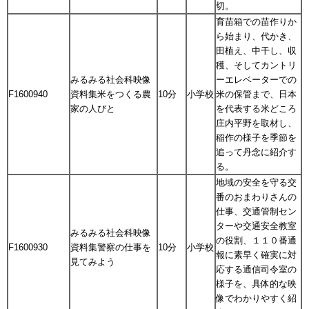
切。
育苗箱での苗作りか
ら始まり、代かき、
田植え、中干し、収
穫、そしてカントリ
みるみる社会科映像
ーエレベーターでの
F1600940
資料集米をつくる農
10分
小学校
米の保管まで、日本
家の人びと
を代表する米どころ
庄内平野を取材し、
稲作の様子を季節を
追って丹念に紹介す
る。
地域の安全を守る交
番のおまわりさんの
仕事、交通管制セン
ターや交通安全教室
みるみる社会科映像
の役割、１１０番通
F1600930
資料集警察の仕事を
10分
小学校
報に素早く確実に対
見てみよう
応する通信司令室の
様子を、具体的な映
像でわかりやすく紹