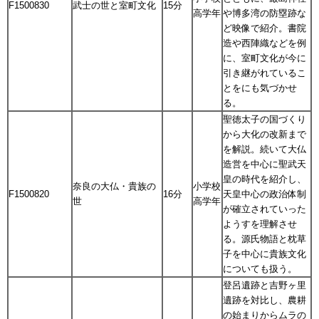
F1500830
武士の世と室町文化
15分
高学年
や博多湾の防塁跡な
ど映像で紹介。書院
造や西陣織などを例
に、室町文化が今に
引き継がれているこ
とをにも気づかせ
る。
聖徳太子の国づくり
から大化の改新まで
を解説。続いて大仏
造営を中心に聖武天
皇の時代を紹介し、
奈良の大仏・貴族の
小学校
F1500820
16分
天皇中心の政治体制
世
高学年
が確立されていった
ようすを理解させ
る。源氏物語と枕草
子を中心に貴族文化
についても扱う。
登呂遺跡と吉野ヶ里
遺跡を対比し、農耕
の始まりからムラの