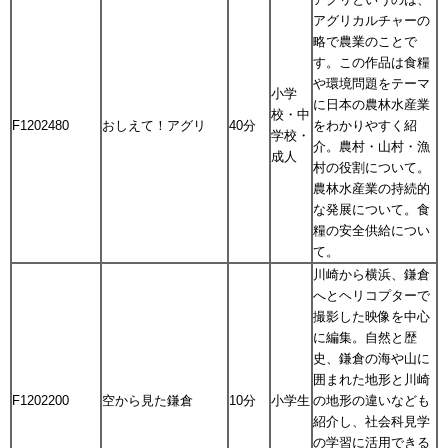
アグリカルチャーの
略で農業のことで
す。この作品は食糧
や環境問題をテーマ
小学
に日本の農林水産業
校・中
F1202480
おしえて！アグリ
40分
をわかりやすく紹
学校・
介。農村・山村・漁
成人
村の役割について。
農林水産業の持続的
な発展について。食
糧の安全供給につい
て。
川崎から横浜、鎌倉
へとヘリコプターで
撮影した映像を中心
に編集。自然と歴
史、鎌倉の海や山に
囲まれた地形と川崎
F1202200
空から見た鎌倉
10分
小学生
の地形の違いなども
紹介し、社会科見学
の学習に活用できる