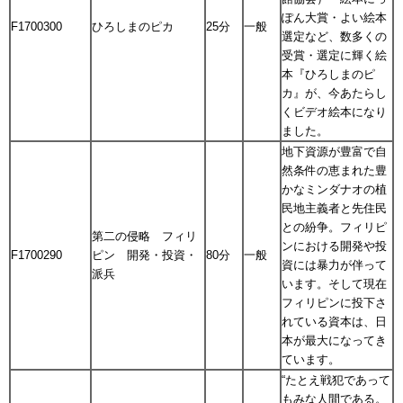
ぽん大賞・よい絵本
F1700300
ひろしまのピカ
25分
一般
選定など、数多くの
受賞・選定に輝く絵
本『ひろしまのピ
カ』が、今あたらし
くビデオ絵本になり
ました。
地下資源が豊富で自
然条件の恵まれた豊
かなミンダナオの植
民地主義者と先住民
との紛争。フィリピ
第二の侵略 フィリ
ンにおける開発や投
F1700290
ピン 開発・投資・
80分
一般
資には暴力が伴って
派兵
います。そして現在
フィリピンに投下さ
れている資本は、日
本が最大になってき
ています。
“たとえ戦犯であって
もみな人間である。