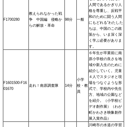
人間であるかぎり人
格を尊重し、反戦平
教えられなかった戦
和のために闘う人間
F1700280
争 中国編 侵略か
98分
一般
にもどれる”わたした
らの解放・革命
ちは、中国のこの政
策から、いま深く深
く学ぶ必要がありま
す。
６年生が卒業前に南
原小学校の良さを地
域や新入生のために
紹介していく。児童
４人でスタジオと現
小学
F1601500-F16
場をつなぐような形
走れ！南原調査隊
14分
校・教
01670
式で、学校内や先生
員
方、地域の公園など
を紹介。（小学校ビ
デオ創作展）（わが
町かわさき映像創作
展入賞作品）
川崎市の水道の学習