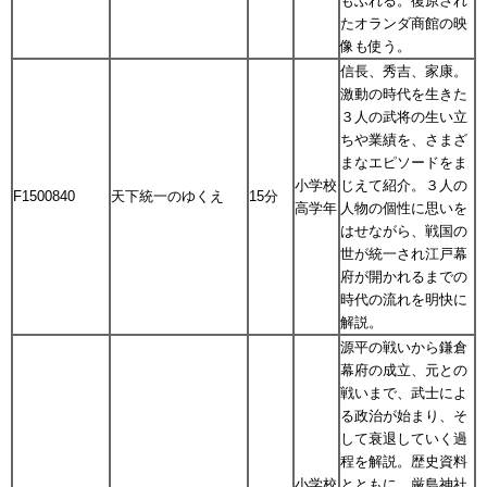
もふれる。復原され
たオランダ商館の映
像も使う。
信長、秀吉、家康。
激動の時代を生きた
３人の武将の生い立
ちや業績を、さまざ
まなエピソードをま
小学校
じえて紹介。３人の
F1500840
天下統一のゆくえ
15分
高学年
人物の個性に思いを
はせながら、戦国の
世が統一され江戸幕
府が開かれるまでの
時代の流れを明快に
解説。
源平の戦いから鎌倉
幕府の成立、元との
戦いまで、武士によ
る政治が始まり、そ
して衰退していく過
程を解説。歴史資料
小学校
とともに、厳島神社