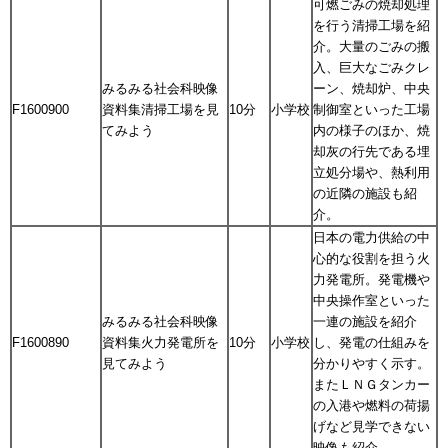
可燃ごみの焼却処理
を行う清掃工場を紹
介。大量のごみの搬
入、巨大なごみクレ
みるみる社会科映像
ーン、焼却炉、中央
F1600900
資料集清掃工場を見
10分
小学校
制御室といった工場
てみよう
内の様子のほか、焼
却灰の行先である埋
立処分場や、熱利用
の近隣の施設も紹
介。
日本の電力供給の中
心的な役割を担う火
力発電所。発電機や
中央操作室といった
みるみる社会科映像
一連の施設を紹介
F1600890
資料集火力発電所を
10分
小学校
し、発電の仕組みを
見てみよう
分かりやすく示す。
またＬＮＧタンカー
の入港や燃料の荷揚
げなど見学できない
映像も紹介。