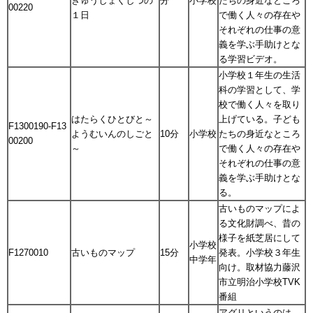
きゅうしょくしつの
分
小学校
たちの身近なところ
00220
１日
で働く人々の存在や
それぞれの仕事の意
義を学ぶ手助けとな
る学習ビデオ。
小学校１年生の生活
科の学習として、学
校で働く人々を取り
はたらくひとびと～
上げている。子ども
F1300190-F13
ようむいんのしごと
10分
小学校
たちの身近なところ
00200
～
で働く人々の存在や
それぞれの仕事の意
義を学ぶ手助けとな
る。
古いものマップによ
る文化財調べ、昔の
様子を紙芝居にして
小学校
F1270010
古いものマップ
15分
発表。小学校３年生
中学年
向け。取材協力藤沢
市立明治小学校TVK
番組
アグリというのは、