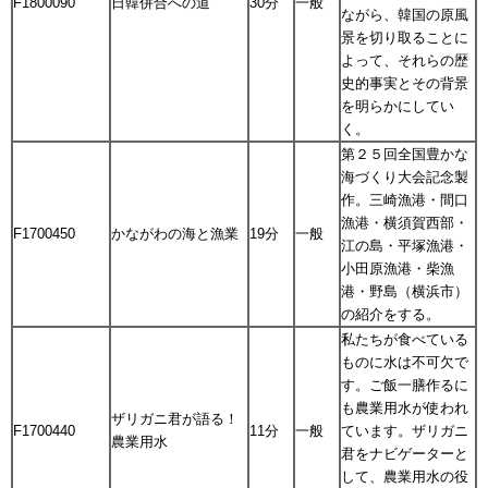
F1800090
日韓併合への道
30分
一般
ながら、韓国の原風
景を切り取ることに
よって、それらの歴
史的事実とその背景
を明らかにしてい
く。
第２５回全国豊かな
海づくり大会記念製
作。三崎漁港・間口
漁港・横須賀西部・
F1700450
かながわの海と漁業
19分
一般
江の島・平塚漁港・
小田原漁港・柴漁
港・野島（横浜市）
の紹介をする。
私たちが食べている
ものに水は不可欠で
す。ご飯一膳作るに
も農業用水が使われ
ザリガニ君が語る！
F1700440
11分
一般
ています。ザリガニ
農業用水
君をナビゲーターと
して、農業用水の役