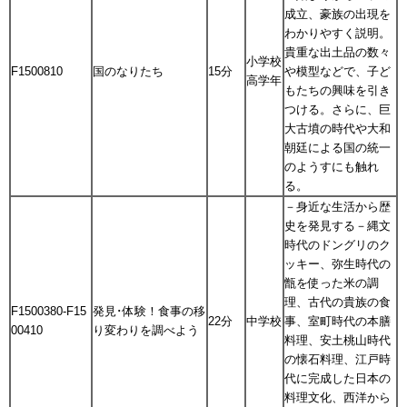
成立、豪族の出現を
わかりやすく説明。
貴重な出土品の数々
小学校
F1500810
国のなりたち
15分
や模型などで、子ど
高学年
もたちの興味を引き
つける。さらに、巨
大古墳の時代や大和
朝廷による国の統一
のようすにも触れ
る。
－身近な生活から歴
史を発見する－縄文
時代のドングリのク
ッキー、弥生時代の
甑を使った米の調
理、古代の貴族の食
F1500380-F15
発見･体験！食事の移
22分
中学校
事、室町時代の本膳
00410
り変わりを調べよう
料理、安土桃山時代
の懐石料理、江戸時
代に完成した日本の
料理文化、西洋から