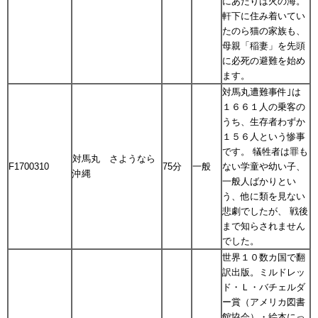
にあたりは火の海。
軒下に住み着いてい
たのら猫の家族も、
母親「稲妻」を先頭
に必死の避難を始め
ます。
対馬丸遭難事件｣は
１６６１人の乗客の
うち、生存者わずか
１５６人という惨事
です。 犠牲者は罪も
対馬丸 さようなら
F1700310
75分
一般
ない学童や幼い子、
沖縄
一般人ばかりとい
う、他に類を見ない
悲劇でしたが、 戦後
まで知らされません
でした。
世界１０数カ国で翻
訳出版。ミルドレッ
ド・Ｌ・バチェルダ
ー賞（アメリカ図書
館協会）・絵本にっ