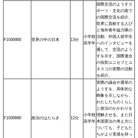
国際交流のようすス
ポーツ・文化の面で
の国際交流を紹介。
世界に貢献する人び
と海外青年協力隊の
小学校
活動、外国人留学生
F1500900
世界の中の日本
13分
高学年
へのインタビューを
通して、交流のよう
すを示す。国際連合
の役割ユニセフとユ
ネスコの実際の活動
を紹介。
実際の議会や選挙の
ようすを、具体的な
映像を示しながら、
わたしたちのくらし
と政治のかかわりを
小学校
理解させる。また日
F1500890
政治のはたらき
12分
高学年
本国憲法の考え方に
ついても、子どもた
ちがより実感を持っ