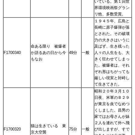
いている。第１回世
界環境映画祭グラン
リ他、多数受賞。
１９４５年、広島と
長崎に原子爆弾が落
とされた。その破壊
力の大きさはいうに
命ある限り 被爆者
及ばず、生き残った
F1700340
か語るあの日から今
49分
一般
人々の人生をも、大
もなお
きく狂わせてしまっ
た。被爆者は、それ
ぞれ形はちがっても
厳しい現実と対峙し
て生きてきた。
昭和２０年３月１０
日夜、米軍のＢ２９
が東京を炎でなめつ
くしました。昌男の
家ではお母さんが妹
２人を連れて外へ飛
猫は生きている 東
F1700320
75分
一般
び出しますが、すで
京大空襲