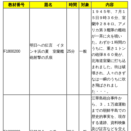
教材番号
題名
時間
対象
内容
１９４５年、７月１
５日９時３６分、室
蘭沖２８キロ。アメ
リカ第３艦隊の艦砲
が一斉に火を噴い
た。わずか１時間の
明日への伝言 イタ
うちに、重さ１トン
F1800200
ンキ浜の夏 室蘭艦
25分
一般
の砲弾８６０発が、
砲射撃の爪痕
北海道室蘭に打ち込
まれました。街は破
壊され、人々のきず
なは一瞬のうちに吹
き飛ばされまし
た・・・。
江華島砲台事件か
ら、３，１万歳運動
までの朝鮮半島での
歴史的事実を、現存
する遺跡、資料映像
及び証言などを交え