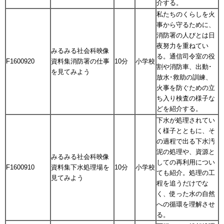
介する。
私たちのくらしを火
事から守るために、
消防署の人びとは日
夜努力を重ねてい
みるみる社会科映像
る。通信司令室の役
F1600920
資料集消防署の仕事
10分
小学校
割や消防車、出動･
を見てみよう
放水･救助の訓練、
火事を防ぐための立
ち入り検査の様子な
どを紹介する。
下水が処理されてい
く様子とともに、そ
の過程で出る下水汚
泥の処理や、資源と
みるみる社会科映像
しての再利用につい
F1600910
資料集下水処理場を
10分
小学校
ても紹介。処理の工
見てみよう
程を追うだけでな
く、使った水の自然
への循環を理解させ
る。