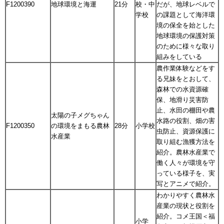
F1200390
地球環境と海運
21分
校・中
だが、地球レベルで
学校
の課題として海洋環
境の保全を始とした
地球環境の保護対策
のために様々な取り
組みをしている
農作業体験などをす
る兄妹をとおして、
森林での水資源確
保、地滑り災害防
止、水田の棚田や農
太陽の子メグちゃん
水路の役割、畑の害
F1200350
の環境をまもる農林
28分
小学校
虫防止、資源保護に
水産業
取り組む漁獲方法を
紹介。農林水産業で
働く人々が環境を守
っている様子を、実
写とアニメで紹介。
わかりやすく農林水
産業の現状と役割を
紹介。コメ王国＜福
小学