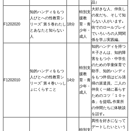
品）
大好きな人、仲良し
知的ハンディをもつ
特別支
の友だち、そして知
人びとへの性教育シ
援教
らない人がいます｡
F1202020
リーズﾞ第５巻わたし
18分
育・青
街でのロールプレイ
とあなたと知らない
少年・
でいろいろの人間関
人
成人
係を学ぶ実践編。
知的ハンディを持つ
Ｒ子さんは、知的障
害をもつ小・中学生
のための学童保育で
特別支
知的ハンディをもつ
助手、知的ハンディ
援教
人びとへの性教育シ
をもつ伴侶はビル清
F1202010
14分
育・青
リーズﾞ第４巻いっし
掃の派遣員。二人の
少年・
ょにくらすこと
仲良く一緒に暮らす
成人
ためのコツ「１０ヶ
条」を提唱｡作業所
の仲間たちに体験談
を話す｡
異性を好きになって
デートしたいという
特別支