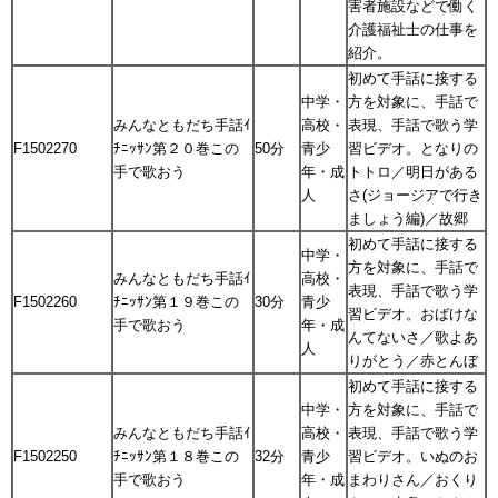
害者施設などで働く
介護福祉士の仕事を
紹介。
初めて手話に接する
中学・
方を対象に、手話で
みんなともだち手話ｲ
高校・
表現、手話で歌う学
F1502270
ﾁﾆｯｻﾝ第２０巻この
50分
青少
習ビデオ。となりの
手で歌おう
年・成
トトロ／明日がある
人
さ(ジョージアで行き
ましょう編)／故郷
初めて手話に接する
中学・
方を対象に、手話で
みんなともだち手話ｲ
高校・
表現、手話で歌う学
F1502260
ﾁﾆｯｻﾝ第１９巻この
30分
青少
習ビデオ。おばけな
手で歌おう
年・成
んてないさ／歌よあ
人
りがとう／赤とんぼ
初めて手話に接する
中学・
方を対象に、手話で
みんなともだち手話ｲ
高校・
表現、手話で歌う学
F1502250
ﾁﾆｯｻﾝ第１８巻この
32分
青少
習ビデオ。いぬのお
手で歌おう
年・成
まわりさん／おくり