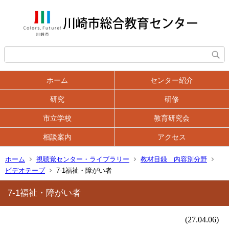
ホーム
センター紹介
研究
研修
市立学校
教育研究会
相談案内
アクセス
ホーム
視聴覚センター・ライブラリー
教材目録 内容別分野
ビデオテープ
7-1福祉・障がい者
7-1福祉・障がい者
(27.04.06)