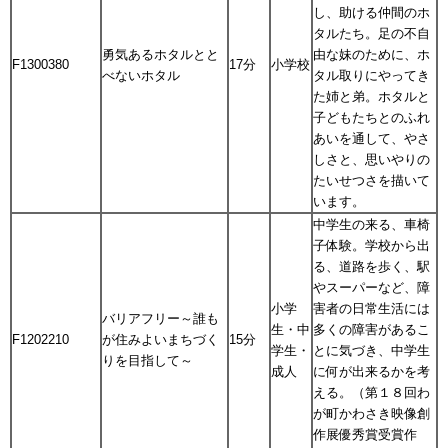
し、助ける仲間のホ
タルたち。足の不自
勇気あるホタルとと
由な妹のために、ホ
F1300380
17分
小学校
べないホタル
タル取りにやってき
た姉と弟。ホタルと
子どもたちとのふれ
あいを通して、やさ
しさと、思いやりの
たいせつさを描いて
います。
中学生の来る、車椅
子体験。学校から出
る、道路を歩く、駅
やスーパーなど、障
小学
害者の日常生活には
バリアフリー～誰も
生・中
多くの障害があるこ
F1202210
が住みよいまちづく
15分
学生・
とに気づき、中学生
りを目指して～
成人
に何が出来るかを考
える。（第１８回わ
が町かわさき映像創
作展優秀賞受賞作