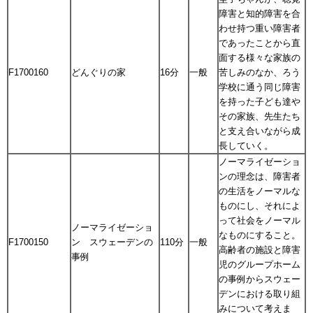
障害と知的障害を合
わせ持つ重い障害者
であったことから直
面する様々な家族の
F1700160
どんぐりの家
16分
一般
苦しみのなか、ろう
学校に通う同じ障害
を持った子ども達や
その家族、先生たち
と支え合いながら成
長していく。
ノーマライゼーショ
ンの理念は、障害者
の生活をノーマルな
ものにし、それによ
って社会をノーマル
ノーマライゼーショ
なものにすること。
F1700150
ン スウェーデンの
110分
一般
高齢者の施設と障害
事例
児のグループホーム
の事例からスウェー
デンにおける取り組
みについて考えま