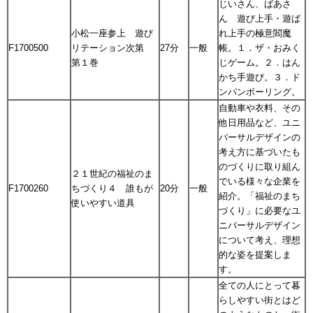
じいさん、ばあさ
ん 遊び上手・遊ば
小松一座参上 遊び
れ上手の極意閻魔
F1700500
リテーション次第
27分
一般
帳。１．ザ・おみく
第１巻
じゲーム。２．はん
かち手遊び。３．ド
ンパンボーリング。
自動車や衣料、その
他日用品など、ユニ
バーサルデザインの
考え方に基づいたも
のづくりに取り組ん
２１世紀の福祉のま
でいる様々な企業を
F1700260
ちづくり４ 誰もが
20分
一般
紹介。「福祉のまち
使いやすい道具
づくり」に必要なユ
ニバーサルデザイン
について考え、理想
的な姿を提案しま
す。
全ての人にとって暮
らしやすい街とはど