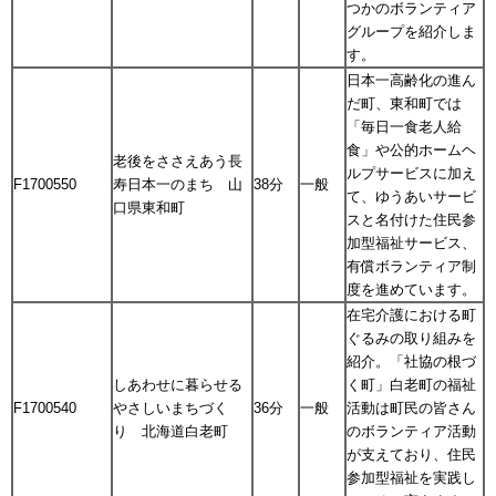
つかのボランティア
グループを紹介しま
す。
日本一高齢化の進ん
だ町、東和町では
「毎日一食老人給
食」や公的ホームヘ
老後をささえあう長
ルプサービスに加え
F1700550
寿日本一のまち 山
38分
一般
て、ゆうあいサービ
口県東和町
スと名付けた住民参
加型福祉サービス、
有償ボランティア制
度を進めています。
在宅介護における町
ぐるみの取り組みを
紹介。「社協の根づ
しあわせに暮らせる
く町」白老町の福祉
F1700540
やさしいまちづく
36分
一般
活動は町民の皆さん
り 北海道白老町
のボランティア活動
が支えており、住民
参加型福祉を実践し