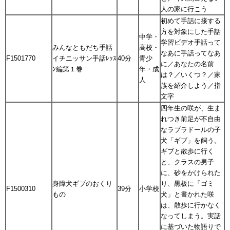
人の家に行こう
初めて手話に接する
方を対象にした手話
中学・
学習ビデオ手話って
みんなともだち手話
高校・
なあに手話ってなあ
F1501770
イチニッサン手話ﾚｯｽ
40分
青少
に／あなたの名前
ﾝ編第１巻
年・成
は？／いくつ？／家
人
族を紹介しよう／指
文字
四年生の咲が、生ま
れつき前足が不自由
なラブラドールの子
犬「ギブ」を飼う。
ギブと散歩に行く
と、クラスの男子
に、砂をかけられた
身障犬ギブのおくり
り、黒板に「ゴミ
F1500310
39分
小学校
もの
犬」と書かれた咲
は、散歩に行かなく
なってしまう。実話
に基づいた物語りで