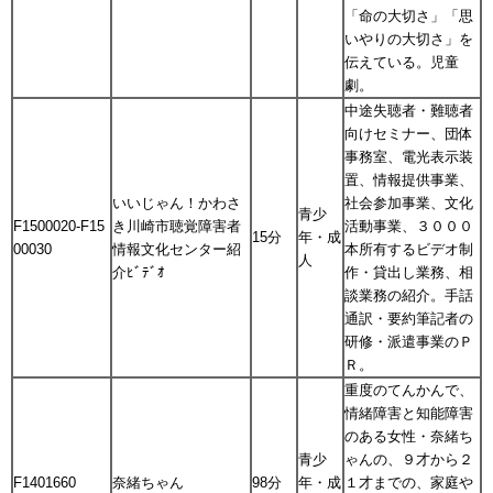
「命の大切さ」「思
いやりの大切さ」を
伝えている。児童
劇。
中途失聴者・難聴者
向けセミナー、団体
事務室、電光表示装
置、情報提供事業、
いいじゃん！かわさ
社会参加事業、文化
青少
F1500020-F15
き川崎市聴覚障害者
活動事業、３０００
15分
年・成
00030
情報文化センター紹
本所有するビデオ制
人
介ﾋﾞﾃﾞｵ
作・貸出し業務、相
談業務の紹介。手話
通訳・要約筆記者の
研修・派遣事業のＰ
Ｒ。
重度のてんかんで、
情緒障害と知能障害
のある女性・奈緒ち
青少
ゃんの、９才から２
F1401660
奈緒ちゃん
98分
年・成
１才までの、家庭や