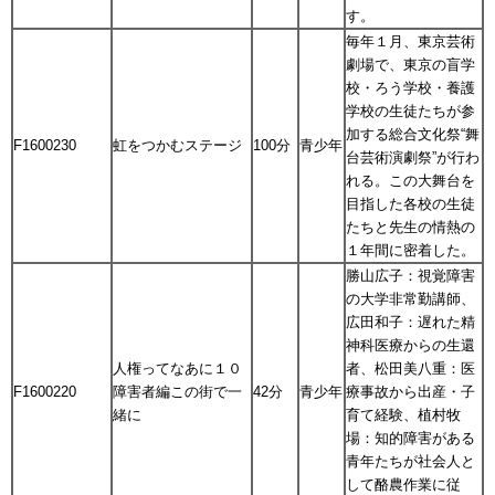
す。
毎年１月、東京芸術
劇場で、東京の盲学
校・ろう学校・養護
学校の生徒たちが参
加する総合文化祭“舞
F1600230
虹をつかむステージ
100分
青少年
台芸術演劇祭”が行わ
れる。この大舞台を
目指した各校の生徒
たちと先生の情熱の
１年間に密着した。
勝山広子：視覚障害
の大学非常勤講師、
広田和子：遅れた精
神科医療からの生還
人権ってなあに１０
者、松田美八重：医
F1600220
障害者編この街で一
42分
青少年
療事故から出産・子
緒に
育て経験、植村牧
場：知的障害がある
青年たちが社会人と
して酪農作業に従