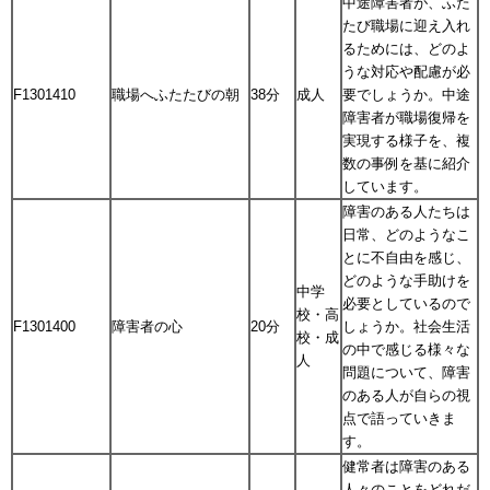
中途障害者が、ふた
たび職場に迎え入れ
るためには、どのよ
うな対応や配慮が必
F1301410
職場へふたたびの朝
38分
成人
要でしょうか。中途
障害者が職場復帰を
実現する様子を、複
数の事例を基に紹介
しています。
障害のある人たちは
日常、どのようなこ
とに不自由を感じ、
どのような手助けを
中学
必要としているので
校・高
F1301400
障害者の心
20分
しょうか。社会生活
校・成
の中で感じる様々な
人
問題について、障害
のある人が自らの視
点で語っていきま
す。
健常者は障害のある
人々のことをどれだ