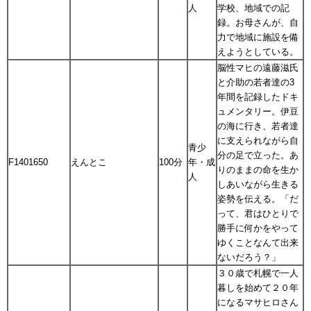
人
学校、地域での記
録。お母さんが、自
力で地域に施設を備
えようとしている。
脳性マヒの遠藤滋氏
と介助の若者達の3
年間を記録したドキ
ュメンタリー。伊豆
の海に行き、若者達
に支えられながら自
青少
分の足で立った。あ
F1401650
えんとこ
100分
年・成
りのままの命を生か
人
しあいながら生きる
姿勢を伝える。「だ
って、君はひとりで
勝手に何かをやって
ゆくことなんて出来
ないだろう？」
３０歳で札幌で一人
暮しを始めて２０年
になるマサヒロさん