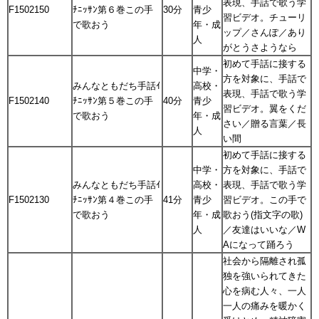
表現、手話で歌う学
F1502150
ﾁﾆｯｻﾝ第６巻この手
30分
青少
習ビデオ。チューリ
で歌おう
年・成
ップ／さんぽ／あり
人
がとうさようなら
初めて手話に接する
中学・
方を対象に、手話で
みんなともだち手話ｲ
高校・
表現、手話で歌う学
F1502140
ﾁﾆｯｻﾝ第５巻この手
40分
青少
習ビデオ。翼をくだ
で歌おう
年・成
さい／贈る言葉／長
人
い間
初めて手話に接する
中学・
方を対象に、手話で
みんなともだち手話ｲ
高校・
表現、手話で歌う学
F1502130
ﾁﾆｯｻﾝ第４巻この手
41分
青少
習ビデオ。この手で
で歌おう
年・成
歌おう(指文字の歌)
人
／友達はいいな／W
Aになって踊ろう
社会から隔離され孤
独を強いられてきた
心を病む人々、一人
一人の痛みを暖かく