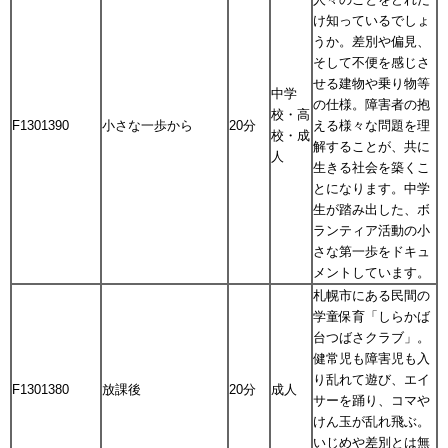
け知っているでしょ
うか。差別や偏見、
そして不便を感じさ
せる建物や乗り物等
中学
の仕様。障害者の抱
校・高
F1301390
小さな一歩から
20分
える様々な問題を理
校・成
解することが、共に
人
生きる社会を築くこ
とになります。中学
生が踏み出した、ボ
ランティア活動の小
さな第一歩をドキュ
メントしています。
札幌市にある民間の
学童保育「しらかば
台つばさクラブ」。
健常児も障害児も入
り乱れて遊び、エイ
F1301380
放課後
20分
成人
サーを踊り、コマや
けん玉が乱れ飛ぶ。
いじめや差別とは無