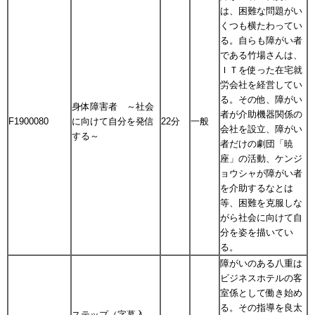
は、困難な問題がい
くつも横たわってい
る。自らも障がい者
である竹場さんは、
ＩＴを使った在宅就
労会社を経営してい
る。その他、障がい
身体障害者 ～社会
者が介助機器関係の
F1900080
に向けて自分を発信
22分
一般
会社を設立、障がい
する～
者だけの劇団「暁
座」の活動、ケンジ
ョウシャが障がい者
を介助するなとは
等、困難を克服しな
がら社会に向けて自
分を姿を描いてい
る。
障がいのある八重は
ビジネスホテルの客
室係として働き始め
る。その指導を良太
ステップ（字幕入