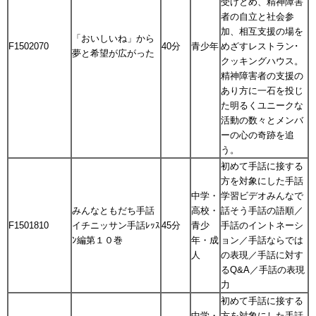
受けとめ、精神障害
者の自立と社会参
加、相互支援の場を
「おいしいね」から
F1502070
40分
青少年
めざすレストラン･
夢と希望が広がった
クッキングハウス。
精神障害者の支援の
あり方に一石を投じ
た明るくユニークな
活動の数々とメンバ
ーの心の奇跡を追
う。
初めて手話に接する
方を対象にした手話
中学・
学習ビデオみんなで
みんなともだち手話
高校・
話そう手話の語順／
F1501810
イチニッサン手話ﾚｯｽ
45分
青少
手話のイントネーシ
ﾝ編第１０巻
年・成
ョン／手話ならでは
人
の表現／手話に対す
るQ&A／手話の表現
力
初めて手話に接する
中学・
方を対象にした手話