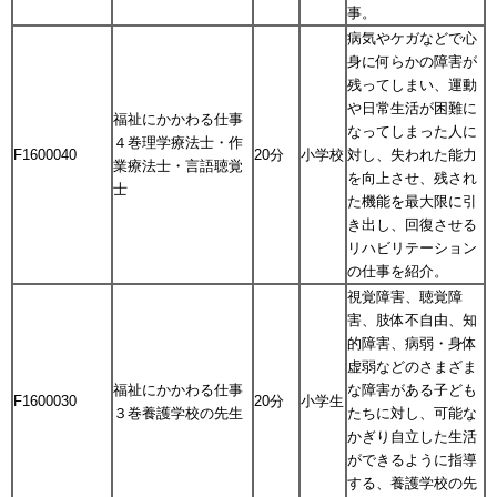
事。
病気やケガなどで心
身に何らかの障害が
残ってしまい、運動
や日常生活が困難に
福祉にかかわる仕事
なってしまった人に
４巻理学療法士・作
F1600040
20分
小学校
対し、失われた能力
業療法士・言語聴覚
を向上させ、残され
士
た機能を最大限に引
き出し、回復させる
リハビリテーション
の仕事を紹介。
視覚障害、聴覚障
害、肢体不自由、知
的障害、病弱・身体
虚弱などのさまざま
福祉にかかわる仕事
な障害がある子ども
F1600030
20分
小学生
３巻養護学校の先生
たちに対し、可能な
かぎり自立した生活
ができるように指導
する、養護学校の先