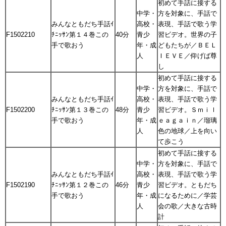
初めて手話に接する
中学・
方を対象に、手話で
みんなともだち手話ｲ
高校・
表現、手話で歌う学
F1502210
ﾁﾆｯｻﾝ第１４巻この
40分
青少
習ビデオ。世界の子
手で歌おう
年・成
どもたちが／ＢＥＬ
人
ＩＥＶＥ／仰げば尊
し
初めて手話に接する
中学・
方を対象に、手話で
みんなともだち手話ｲ
高校・
表現、手話で歌う学
F1502200
ﾁﾆｯｻﾝ第１３巻この
48分
青少
習ビデオ。Ｓｍｉｌ
手で歌おう
年・成
ｅａｇａｉｎ／瑠璃
人
色の地球／上を向い
て歩こう
初めて手話に接する
中学・
方を対象に、手話で
みんなともだち手話ｲ
高校・
表現、手話で歌う学
F1502190
ﾁﾆｯｻﾝ第１２巻この
46分
青少
習ビデオ。ともだち
手で歌おう
年・成
になるために／学芸
人
会の歌／大きな古時
計