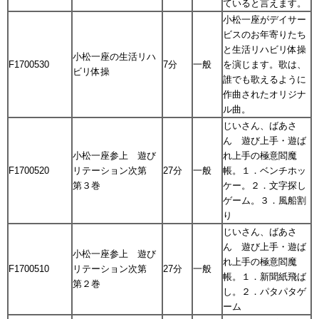
ていると言えます。
小松一座がデイサー
ビスのお年寄りたち
と生活リハビリ体操
小松一座の生活リハ
F1700530
7分
一般
を演じます。歌は、
ビリ体操
誰でも歌えるように
作曲されたオリジナ
ル曲。
じいさん、ばあさ
ん 遊び上手・遊ば
小松一座参上 遊び
れ上手の極意閻魔
F1700520
リテーション次第
27分
一般
帳。１．ベンチホッ
第３巻
ケー。２．文字探し
ゲーム。３．風船割
り
じいさん、ばあさ
ん 遊び上手・遊ば
小松一座参上 遊び
れ上手の極意閻魔
F1700510
リテーション次第
27分
一般
帳。１．新聞紙飛ば
第２巻
し。２．パタパタゲ
ーム