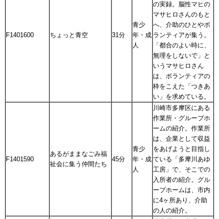
の実録。脳性マヒの
マサヒロさんのもと
青少
へ、介助のひとやボ
F1401600
ちょっと青空
31分
年・成
ランティアが集う。
人
「都合のよい時に、
無理をしないで」と
いうマサヒロさん
は、ボランティアの
枠をこえた「つきあ
い」を求めている。
川崎市多摩区にある
作業所・グループホ
ームの紹介。作業所
は、企業として収益
青少
をあげようと目指し
あるがままなごみ福
F1401590
45分
年・成
ている「多摩川あゆ
祉会に集う仲間たち
人
工房」で、そこでの
入所者の紹介。グル
ープホームは、市内
に4ヶ所あり、介助
の人の紹介。