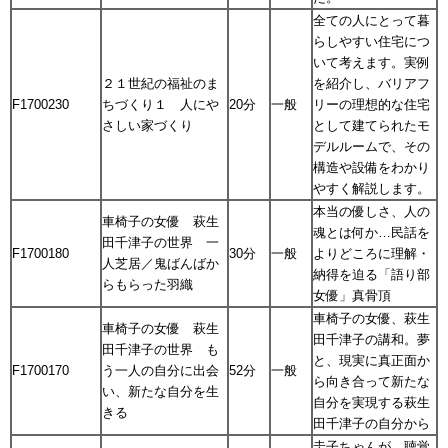
全ての人にとって暮
らしやすい住宅につ
いて考えます。実例
２１世紀の福祉のま
を紹介し、バリアフ
F1700230
ちづくり１ 人にや
20分
一般
リーの理想的な住宅
さしい家づくり
として建てられたモ
デルルームで、その
構造や設備をわかり
やすく解説します。
本当の優しさ、人の
車椅子の女優 萩生
魂とは何か…民話を
田千津子の世界 一
F1700180
30分
一般
よりどころに理解・
人芝居／鬼ばんばか
納得を迫る「語り部
らもらった羽織
女優」真骨頂
車椅子の女優、萩生
車椅子の女優 萩生
田千津子の講和。夢
田千津子の世界 も
と、現実に真正面か
F1700170
う一人の自分に出会
52分
一般
ら向き合って新たな
い、新たな自分を生
自分を実現する萩生
きる
田千津子の自分から
圭子ちゃんが、聴覚