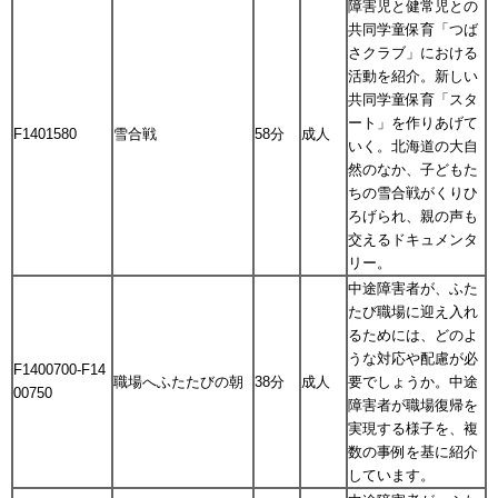
障害児と健常児との
共同学童保育「つば
さクラブ」における
活動を紹介。新しい
共同学童保育「スタ
ート」を作りあげて
F1401580
雪合戦
58分
成人
いく。北海道の大自
然のなか、子どもた
ちの雪合戦がくりひ
ろげられ、親の声も
交えるドキュメンタ
リー。
中途障害者が、ふた
たび職場に迎え入れ
るためには、どのよ
うな対応や配慮が必
F1400700-F14
職場へふたたびの朝
38分
成人
要でしょうか。中途
00750
障害者が職場復帰を
実現する様子を、複
数の事例を基に紹介
しています。