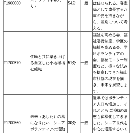
F1900060
54分
一般
は任せられる。客室
り）
係として成長する八
重の姿を描きなが
ら、差別について考
える。
福祉を高める会、福
祉委員制度、学区の
福祉を高める会、学
区ボランティアの
住民と共に築き上げ
会、福祉モニター制
F1700570
る自立した小地域福
51分
一般
度など、様々な試み
祉組織
を提案してきた福山
市社協の現在を描
き、未来を展望しま
す。
近年ではボランティ
ア人口も増加し、そ
れとともに活動の形
未来（あした）の風
態も多様化してきま
F1700560
になりたい シニア
30分
一般
した。シニア世代を
ボランティアの活動
中心に活躍するいく