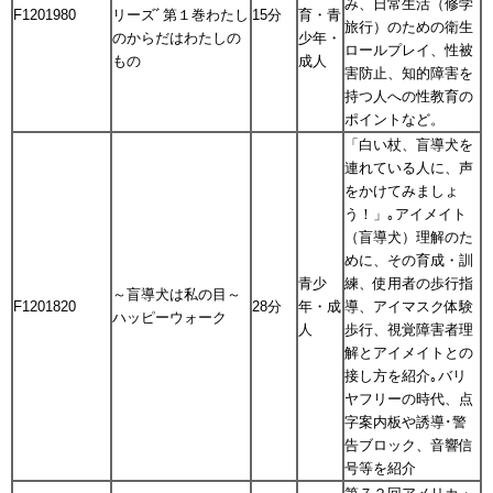
み、日常生活（修学
F1201980
リーズﾞ第１巻わたし
15分
育・青
旅行）のための衛生
のからだはわたしの
少年・
ロールプレイ、性被
もの
成人
害防止、知的障害を
持つ人への性教育の
ポイントなど。
「白い杖、盲導犬を
連れている人に、声
をかけてみましょ
う！」｡アイメイト
（盲導犬）理解のた
めに、その育成・訓
青少
練、使用者の歩行指
～盲導犬は私の目～
F1201820
28分
年・成
導、アイマスク体験
ハッピーウォーク
人
歩行、視覚障害者理
解とアイメイトとの
接し方を紹介｡バリ
ヤフリーの時代、点
字案内板や誘導･警
告ブロック、音響信
号等を紹介