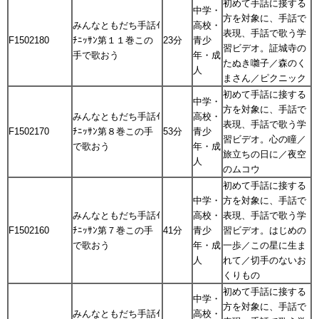
初めて手話に接する
中学・
方を対象に、手話で
みんなともだち手話ｲ
高校・
表現、手話で歌う学
F1502180
ﾁﾆｯｻﾝ第１１巻この
23分
青少
習ビデオ。証城寺の
手で歌おう
年・成
たぬき囃子／森のく
人
まさん／ピクニック
初めて手話に接する
中学・
方を対象に、手話で
みんなともだち手話ｲ
高校・
表現、手話で歌う学
F1502170
ﾁﾆｯｻﾝ第８巻この手
53分
青少
習ビデオ。心の瞳／
で歌おう
年・成
旅立ちの日に／夜空
人
のムコウ
初めて手話に接する
中学・
方を対象に、手話で
みんなともだち手話ｲ
高校・
表現、手話で歌う学
F1502160
ﾁﾆｯｻﾝ第７巻この手
41分
青少
習ビデオ。はじめの
で歌おう
年・成
一歩／この星に生ま
人
れて／切手のないお
くりもの
初めて手話に接する
中学・
方を対象に、手話で
みんなともだち手話ｲ
高校・