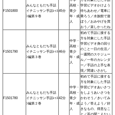
みんなともだち手話
高校・
学習ビデオかけよう
F1501800
イチニッサン手話ﾚｯｽ
45分
青少
待ちあわせ／電車に
ﾝ編第９巻
年・成
乗ろう／水族館で遊
人
ぼう／おみやげを買
おう／楽しかったね
初めて手話に接する
方を対象にした手話
中学・
学習ビデオ身の回り
みんなともだち手話
高校・
のこと一日の生活／
F1501790
イチニッサン手話ﾚｯｽ
46分
青少
一週間のスケジュー
ﾝ編第３巻
年・成
ル／一年のカレンダ
人
ー／手話の上手な表
現／間違いさがし
初めて手話に接する
方を対象にした手話
中学・
学習ビデオあいさつ
みんなともだち手話
高校・
をしようあいさつを
F1501780
イチニッサン手話ﾚｯｽ
42分
青少
かわそう／きいてみ
ﾝ編第２巻
年・成
よう／答えよう／好
人
きなもの、得意なこ
と／耳の聞こえない