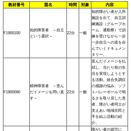
教材番号
題名
時間
対象
内容
知的障がい者が入所
施設を出て、自立訓
練施設（グループホ
知的障害者 ～自立
ーム、通勤寮）で訓
F1900100
22分
一般
という選択～
練を受けながら一歩
一歩自立への道を歩
んでいくドキュメン
タリー。
歪んだイメージを払
拭し、当たり前の生
活を実現しようとす
る活動。統合失調症
精神障害者 ～歪ん
の感謝の悩み、ソフ
F1900090
だイメージを問い直
22分
一般
トバレーボールで明
す～
るさを取り戻した患
者、障がい者同士が
支えあい地域住民と
手を結ぶ活動の紹
介。
障がい者の就労に