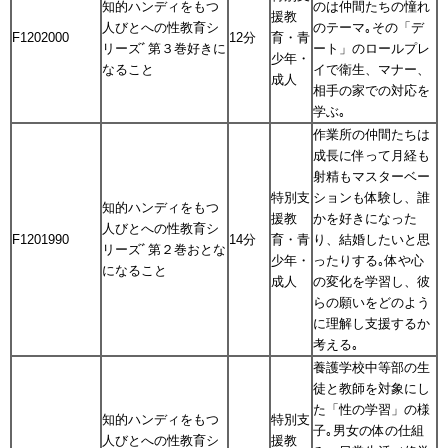
知的ハンディをもつ
のは仲間たちの憧れ
援教
人びとへの性教育シ
のテーマ｡その「デ
F1202000
12分
育・青
リーズﾞ第３巻好きに
ート」のロールプレ
少年・
なること
イで衛生、マナー、
成人
相手の家での対応を
学ぶ｡
作業所の仲間たちは
成長に伴って月経も
射精もマスターベー
特別支
ションも体験し、誰
知的ハンディをもつ
援教
かを好きになった
人びとへの性教育シ
F1201990
14分
育・青
り、結婚したいと思
リーズﾞ第２巻おとな
少年・
ったりする｡体や心
になること
成人
の変化を学習し、彼
らの願いをどのよう
に理解し支援するか
考える｡
養護学校中等部の生
徒と教師を対象にし
た「性の学習」の様
知的ハンディをもつ
特別支
子｡男女の体の仕組
人びとへの性教育シ
援教