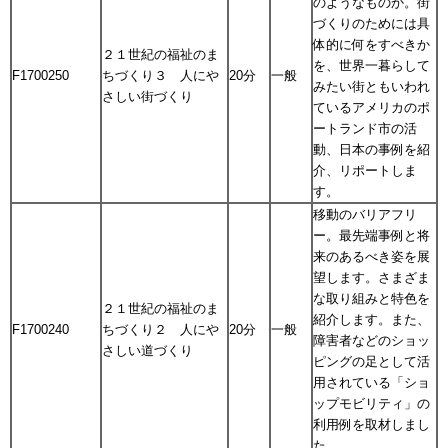
のようなものか。街
づくりのためには具
体的に何をすべきか
２１世紀の福祉のま
を、世界一暮らして
F1700250
ちづくり３ 人にや
20分
一般
みたい街ともいわれ
さしい街づくり
ているアメリカのポ
ートランド市の活
動、日本の事例を紹
介、リポートしま
す。
移動のバリアフリ
ー。最先端事例と将
来のあるべき姿を展
望します。さまざま
な取り組みと特色を
２１世紀の福祉のま
紹介します。また、
F1700240
ちづくり２ 人にや
20分
一般
障害者などのショッ
さしい道づくり
ピングの足として活
用されている「ショ
ップモビリティ」の
利用例を取材しまし
た。