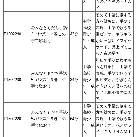
人
もの／赤鼻のトナカ
イ
初めて手話に接する
中学・
方を対象に、手話で
みんなともだち手話ｲ
高校・
表現、手話で歌う学
F1502240
ﾁﾆｯｻﾝ第１７巻この
43分
青少
習ビデオ。キラキラ
手で歌おう
年・成
がいっぱい／マイバ
人
ラード／見上げてご
らん夜の星を
初めて手話に接する
中学・
方を対象に、手話で
みんなともだち手話ｲ
高校・
表現、手話で歌う学
F1502230
ﾁﾆｯｻﾝ第１６巻この
34分
青少
習ビデオ。やぎさん
手で歌おう
年・成
ゆうびん／君をのせ
人
て／北風小僧の寒太
郎
中学・
初めて手話に接する
みんなともだち手話ｲ
高校・
方を対象に、手話で
F1502220
ﾁﾆｯｻﾝ第１５巻この
64分
青少
表現、手話で歌う学
手で歌おう
年・成
習ビデオ。花／サラ
人
イ／ＴＳＵＮＡＭＩ