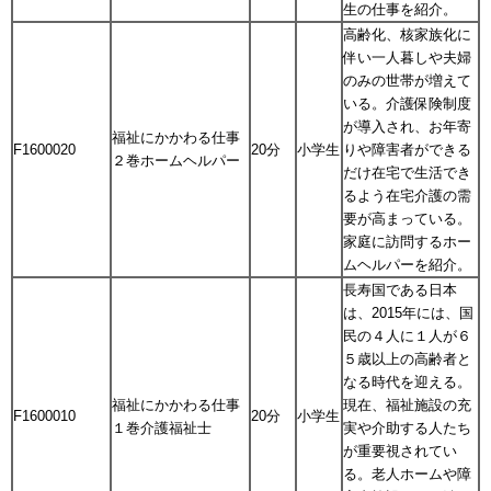
生の仕事を紹介。
高齢化、核家族化に
伴い一人暮しや夫婦
のみの世帯が増えて
いる。介護保険制度
が導入され、お年寄
福祉にかかわる仕事
F1600020
20分
小学生
りや障害者ができる
２巻ホームヘルパー
だけ在宅で生活でき
るよう在宅介護の需
要が高まっている。
家庭に訪問するホー
ムヘルパーを紹介。
長寿国である日本
は、2015年には、国
民の４人に１人が６
５歳以上の高齢者と
なる時代を迎える。
福祉にかかわる仕事
現在、福祉施設の充
F1600010
20分
小学生
１巻介護福祉士
実や介助する人たち
が重要視されてい
る。老人ホームや障