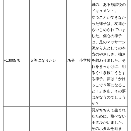
縁の、ある放課後の
ドキュメント。
立つことができなか
った律子は、友達か
らいじめられていま
した。傷心の律子
は、足のマッサージ
師から人としての本
当のやさしさ、強さ
F1300570
５等になりたい
76分
小学校
を教わりました。そ
れをきっかけに、明
るく生き抜こうとす
る律子。夢は「かけ
っこで５等になるこ
と！」さあ、その夢
はかなうのでしょう
か？
羽がちぢんで生まれ
たために、飛べない
ホタルがいました。
そのホタルを励ま