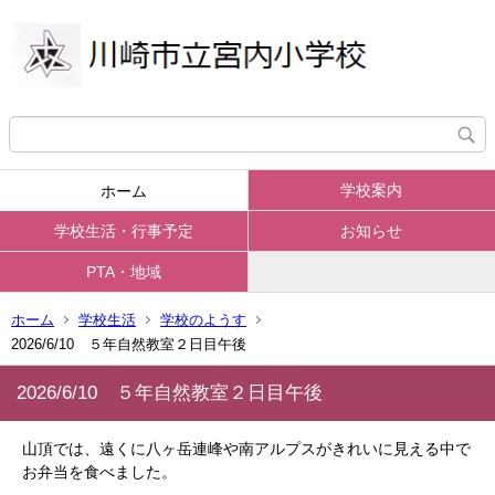
学校案内
ホーム
学校生活・行事予定
お知らせ
PTA・地域
ホーム
学校生活
学校のようす
2026/6/10 ５年自然教室２日目午後
2026/6/10 ５年自然教室２日目午後
山頂では、遠くに八ヶ岳連峰や南アルプスがきれいに見える中で
お弁当を食べました。