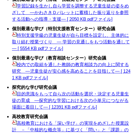
学習記録を生かし自ら学習を調整する児童生徒の姿をめ
ざして ―かわさきＤパレットに蓄積した振り返りを参照
する活動への指導・支援― [ 2050 KB pdfファイル]
個別最適な学び（特別支援教育センター）研究会議
特別支援学級の児童生徒が自ら目標を設定し、主体的に
取り組む授業づくり ― 学習の見通しをもつ活動を通して
― [ 5554 KB pdfファイル]
個別最適な学び（教育相談センター）研究会議
校内での取組を通した教師の教育相談力の向上に関する
研究 ―児童生徒が安心感を高めることを目指して― [ 124
1 KB pdfファイル]
探究的な学び研究会議
目的意識をもって自ら次の活動を選択・決定する児童生
徒の育成 ―探究的な学習における次の小単元につながる
場面に着目して― [ 12391 KB pdfファイル]
高校教育研究会議
高校教育における「深い学び」の実現をめざした授業設
計 －「中核的な概念等」に基づく「問い」と「課題」の