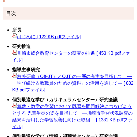
目次
所長
はじめに [ 122 KB pdfファイル]
研究推進
川崎市総合教育センターの研究の推進 [ 453 KB pdfファ
イル]
指導主事研究
校外研修（Off-JT）とOJT の一層の充実を目指して ―
「学び続ける教職員のための資料」の活用を通して― [ 882
KB pdfファイル]
個別最適な学び（カリキュラムセンター）研究会議
算数・数学の学習において既習を問題解決につなげよう
とする 児童生徒の姿を目指して ―川崎市学習状況調査の
結果を活用した学習改善に向けた取組― [ 1381 KB pdfファ
イル]
個別最適な学び（情報・視聴覚センター）研究会議