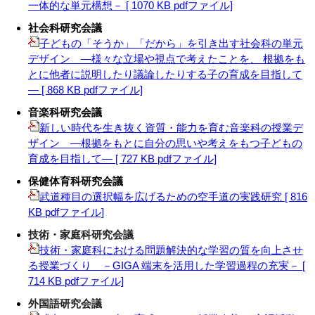
一体的な単元構想－ [ 1070 KB pdfファイル]
社会科研究会議
子どもの「そうか」「だから」を引き出す社会科の単元
デザイン ―様々な立場や視点で考えたことを、 根拠をも
とに他者に説明したり議論したりする子の育成を目指して
― [ 868 KB pdfファイル]
音楽科研究会議
新しい時代を生き抜く資質・能力を育む音楽科の授業デ
ザイン ―根拠をもとに自分の思いや考えをもつ子どもの
育成を目指して― [ 727 KB pdfファイル]
保健体育科研究会議
武道種目の選択幅を広げるための空手道の実践研究 [ 816
KB pdfファイル]
技術・家庭科研究会議
技術・家庭科における問題解決的な学習の質を向上させ
る授業づくり －GIGA 端末を活用した学習過程の充実－ [
714 KB pdfファイル]
外国語研究会議