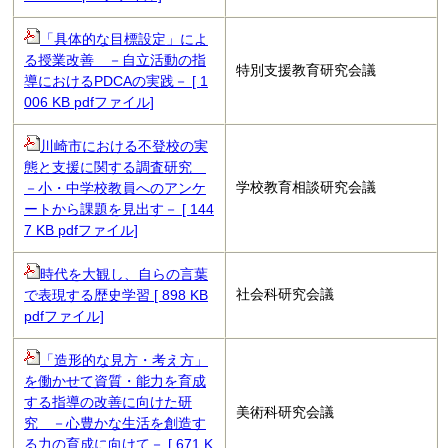
「具体的な目標設定」によ
る授業改善 －自立活動の指
特別支援教育研究会議
導におけるPDCAの実践－ [ 1
006 KB pdfファイル]
川崎市における不登校の実
態と支援に関する調査研究
学校教育相談研究会議
－小・中学校教員へのアンケ
ートから課題を見出す－ [ 144
7 KB pdfファイル]
時代を大観し、自らの言葉
社会科研究会議
で表現する歴史学習 [ 898 KB
pdfファイル]
「造形的な見方・考え方」
を働かせて資質・能力を育成
する指導の改善に向けた研
美術科研究会議
究 －心豊かな生活を創造す
る力の育成に向けて－ [ 671 K