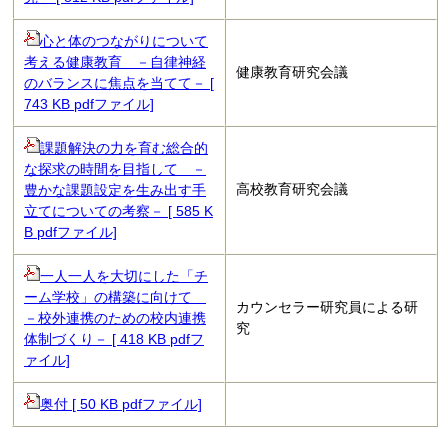
心と体のつながりについて
考える健康教育 －自律神経
健康教育研究会議
のバランスに焦点を当てて－ [
743 KB pdfファイル]
課題解決の力を育む総合的
な探求の時間を目指して －
高校教育研究会議
豊かな課題設定を生み出す手
立てについての考察－ [ 585 K
B pdfファイル]
一人一人を大切にした「チ
ーム学校」の構築に向けて
カウンセラー研究員による研
－校外連携のための校内連携
究
体制づくり－ [ 418 KB pdfフ
ァイル]
奥付 [ 50 KB pdfファイル]