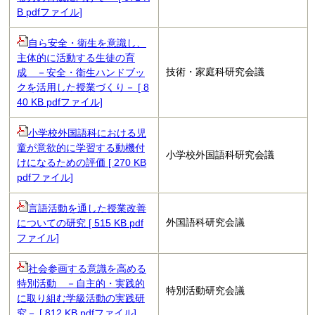
B pdfファイル]
自ら安全・衛生を意識し、
主体的に活動する生徒の育
技術・家庭科研究会議
成 －安全・衛生ハンドブッ
クを活用した授業づくり－ [ 8
40 KB pdfファイル]
小学校外国語科における児
童が意欲的に学習する動機付
小学校外国語科研究会議
けになるための評価 [ 270 KB
pdfファイル]
言語活動を通した授業改善
外国語科研究会議
についての研究 [ 515 KB pdf
ファイル]
社会参画する意識を高める
特別活動 －自主的・実践的
特別活動研究会議
に取り組む学級活動の実践研
究－ [ 812 KB pdfファイル]