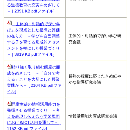
る道徳教育の充実をめざして
－ [ 2391 KB pdfファイル]
「主体的・対話的で深い学
び」を視点とした指導と評価
主体的・対話的で深い学び研
の在り方 －学びを自己調整
究会議
する子を育てる形成的アセス
メントを軸にした授業づくり
－ [ 3919 KB pdfファイル]
粘り強く取り組む態度の醸
成をめざして －「自分で考
習熟の程度に応じたきめ細や
える」ことを大切にした授業
かな指導研究会議
実践から－ [ 2104 KB pdfファ
イル]
児童生徒の情報活用能力を
発揮させる授業づくり －考
情報活用能力育成研究会議
えを表現し伝え合う学習場面
におけるICT活用を通して－ [
1152 KB pdfファイル]