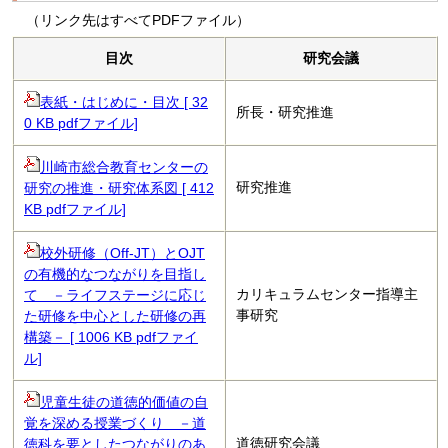
（リンク先はすべてPDFファイル）
目次
研究会議
表紙・はじめに・目次 [ 32
所長・研究推進
0 KB pdfファイル]
川崎市総合教育センターの
研究推進
研究の推進・研究体系図 [ 412
KB pdfファイル]
校外研修（Off-JT）とOJT
の有機的なつながりを目指し
カリキュラムセンター指導主
て －ライフステージに応じ
事研究
た研修を中心とした研修の再
構築－ [ 1006 KB pdfファイ
ル]
児童生徒の道徳的価値の自
覚を深める授業づくり －道
道徳研究会議
徳科を要としたつながりのあ