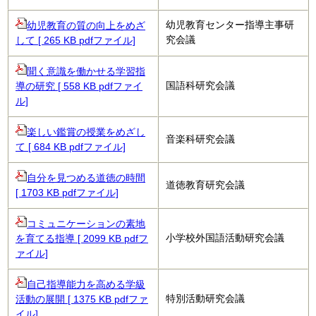
幼児教育センター指導主事研
幼児教育の質の向上をめざ
究会議
して [ 265 KB pdfファイル]
聞く意識を働かせる学習指
国語科研究会議
導の研究 [ 558 KB pdfファイ
ル]
楽しい鑑賞の授業をめざし
音楽科研究会議
て [ 684 KB pdfファイル]
自分を見つめる道徳の時間
道徳教育研究会議
[ 1703 KB pdfファイル]
コミュニケーションの素地
小学校外国語活動研究会議
を育てる指導 [ 2099 KB pdfフ
ァイル]
自己指導能力を高める学級
特別活動研究会議
活動の展開 [ 1375 KB pdfファ
イル]