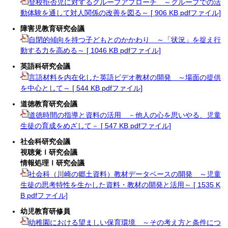
登校拒否児に対するグループアプローチ ～グループでの活
動体験を通して対人関係の改善を図る～ [ 906 KB pdfファイル]
障害児教育研究会議
自閉的傾向を持つ子どもとのかかわり ～「状況」を捉え行
動する力を高める～ [ 1046 KB pdfファイル]
英語科研究会議
言語材料を内在化した英語ビデオ教材の開発 ～場面の提供
を中心として～ [ 544 KB pdfファイル]
道徳教育研究会議
道徳時間の指導と資料の活用 －他人の心を思いやる、児童
生徒の育成をめざして－ [ 547 KB pdfファイル]
社会科研究会議
視聴覚Ⅰ研究会議
情報処理Ⅰ研究会議
社会科（川崎の郷土資料）教材データベースの開発 ～児童
生徒の思考特性を生かした資料・教材の開発と活用～ [ 1535 K
B pdfファイル]
幼児教育研修員
幼稚園における望ましい保育環境 ～その考え方と条件につ