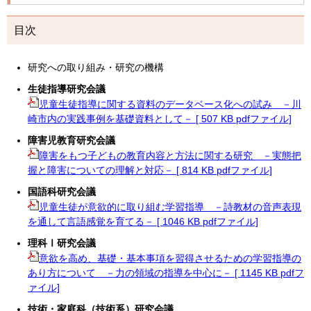
目次
研究への取り組み・研究の機構
生徒指導研究会議
児童生徒指導に関する資料のデータベース化への試み －川
崎市内の実践事例を基礎資料として－ [ 507 KB pdfファイル]
障害児教育研究会議
障害をもつ子どもの教育内容と方法に関する研究 －実態把
握と障害についての理解と対応－ [ 814 KB pdfファイル]
国語科研究会議
児童生徒が意欲的に取り組む学習指導 －詩教材の音声表現
を通して言語感覚を育てる－ [ 1046 KB pdfファイル]
理科Ⅰ研究会議
意欲を高め、基礎・基本事項を習得させるための学習指導の
あり方について －力の領域の指導を中心に－ [ 1145 KB pdfフ
ァイル]
技術・家庭科（技術系）研究会議