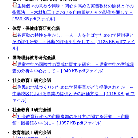
生徒個々の意欲や興味・関心を高める実習教材の開発とその
指導法 －木材加工Ⅰにおける自由題材とその製作を通して－
[ 586 KB pdfファイル]
体育・保健体育研究会議
各運動の特性を生かし、一人一人を伸ばすための学習指導と
その評価研究 ～診断的評価を生かして～ [ 1125 KB pdfファイ
ル]
国際理解教育研究会議
児童生徒の国際性の育成に関する研究 －児童生徒の意識調
査の分析を中心として－ [ 949 KB pdfファイル]
社会教育Ⅰ研究会議
住民の地域づくりのために学習事業がどう提供されたか ～
中学校区における事業の提供とその評価方法～ [ 1115 KB pdfフ
ァイル]
社会教育Ⅱ研究会議
社会教育行政への市民参加のあり方に関する研究 －市民
館・図書館を中心に－ [ 1057 KB pdfファイル]
教育相談Ⅰ研究会議