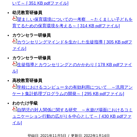
いて～ [ 351 KB pdfファイル]
幼児教育研修員
望ましい保育環境についての一考察 ～たくましい子どもを
育てるための保育環境を考える～ [ 314 KB pdfファイル]
カウンセラー研修員
カウンセリングマインドを生かした生徒指導 [ 305 KB pdfフ
ァイル]
カウンセラー研修員
生徒指導とカウンセリングとのかかわり [ 178 KB pdfファイ
ル]
高校教育研修員
学校におけるコンピュータの有効利用について ～汎用アン
ケート集計処理プログラムの開発～ [ 295 KB pdfファイル]
わかたけ学級
自閉児の対人関係に関する研究 ～水遊び場面におけるコミ
ュニケーション行動の広がりを中心として～ [ 430 KB pdfファ
イル]
登録日:
2021年11月5日
/
更新日:
2022年1月14日