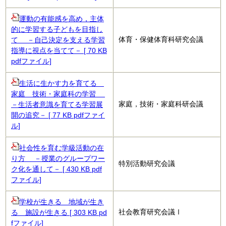
運動の有能感を高め，主体
的に学習する子どもを目指し
体育・保健体育科研究会議
て －自己決定を支える学習
指導に視点を当てて－ [ 70 KB
pdfファイル]
生活に生かす力を育てる
家庭 技術・家庭科の学習
家庭，技術・家庭科研会議
－生活者意識を育てる学習展
開の追究－ [ 77 KB pdfファイ
ル]
社会性を育む学級活動の在
り方 －授業のグループワー
特別活動研究会議
ク化を通して－ [ 430 KB pdf
ファイル]
学校が生きる 地域が生き
社会教育研究会議Ⅰ
る 施設が生きる [ 303 KB pd
fファイル]