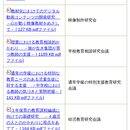
教材化にむけてのデジタル
動画コンテンツの開発研究
映像制作研究会
－心が動く映像教材をめざし
て－ [ 127 KB pdfファイル]
授業における教育相談的か
かわり －個が生き集団が育
学校教育相談研究会議
つ教師の支援－ [ 1189 KB pdf
ファイル]
通常の学級における特別な
教育ニーズのある児童生徒に
通常学級の特別支援教育研究
対する支援 －中学校におけ
会議
る教師の気づきと実態把握－ [
141 KB pdfファイル]
３年保育の教育課程編成に
向けての基礎研究 －４歳児
幼児教育研究会議
の人とのかかわりに視点をあ
てて－ [ 164 KB pdfファイル]