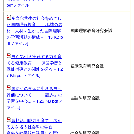
pdfファイル]
多文化共生の社会をめざし
た国際理解教育 －地域の素
国際理解教育研究会議
材・人材を生かした国際理解
の学習活動の構成－ [ 45 KB p
dfファイル]
自ら気付き実践する力を育
てる健康教育 －保健学習と
健康教育研究会議
保健指導との関連を探る－ [ 2
7 KB pdfファイル]
国語科の学習に生きる自己
評価について －「読み」の
国語科研究会議
学習を中心に－ [ 25 KB pdfフ
ァイル]
資料活用能力を育て，考え
る力を培う社会科の学習 －
社会科研究会議
資料を効果的に活用した歴史