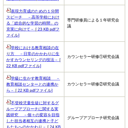
表現力育成のための１分間
スピーチ －高等学校におけ
専門研修員による１年研究会
る「総合的な学習の時間」の
議
充実に向けて－ [ 23 KB pdfフ
ァイル]
学校における教育相談の在
り方 －日常のかかわりに生
カウンセラー研修①研究会議
かすカウンセリングの技法－ [
22 KB pdfファイル]
学級に生かす教育相談 －
カウンセラー研修②研究会議
教育相談センターとの連携か
ら－ [ 22 KB pdfファイル]
不登校児童生徒に対するグ
ループアプローチに関する実
践研究 －個々の変容を目指
グループアプローチ研究会議
した担当者相互の連携と子ど
もたちへのかかわり－ [ 24 KB