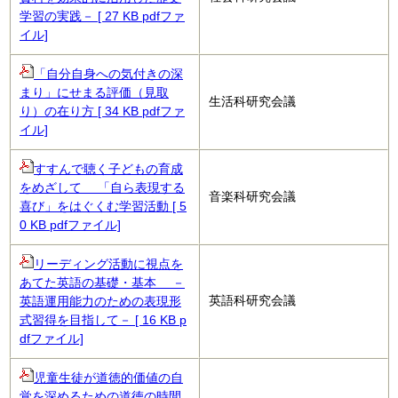
学習の実践－ [ 27 KB pdfファ
イル]
「自分自身への気付きの深
まり」にせまる評価（見取
生活科研究会議
り）の在り方 [ 34 KB pdfファ
イル]
すすんで聴く子どもの育成
をめざして 「自ら表現する
音楽科研究会議
喜び」をはぐくむ学習活動 [ 5
0 KB pdfファイル]
リーディング活動に視点を
あてた英語の基礎・基本 －
英語科研究会議
英語運用能力のための表現形
式習得を目指して－ [ 16 KB p
dfファイル]
児童生徒が道徳的価値の自
覚を深めるための道徳の時間