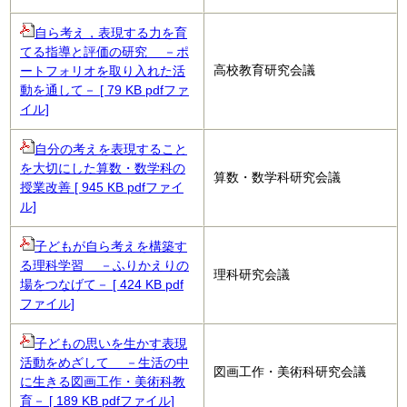
自ら考え，表現する力を育
てる指導と評価の研究 －ポ
高校教育研究会議
ートフォリオを取り入れた活
動を通して－ [ 79 KB pdfファ
イル]
自分の考えを表現すること
を大切にした算数・数学科の
算数・数学科研究会議
授業改善 [ 945 KB pdfファイ
ル]
子どもが自ら考えを構築す
る理科学習 －ふりかえりの
理科研究会議
場をつなげて－ [ 424 KB pdf
ファイル]
子どもの思いを生かす表現
活動をめざして －生活の中
図画工作・美術科研究会議
に生きる図画工作・美術科教
育－ [ 189 KB pdfファイル]