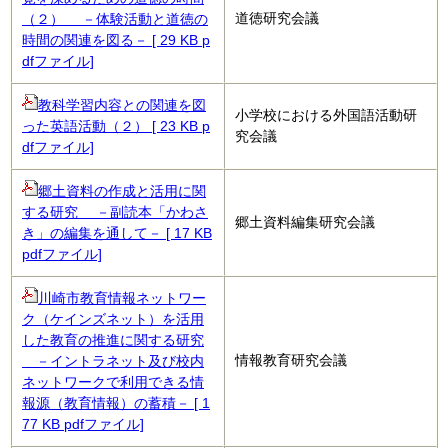
道徳研究会議
（２） －体験活動と道徳の
時間の関連を図る－ [ 29 KB p
dfファイル]
教科学習内容との関連を図
小学校における外国語活動研
った英語活動（２） [ 23 KB p
究会議
dfファイル]
郷土資料の作成と活用に関
する研究 －副読本「かわさ
郷土資料編集研究会議
き」の編集を通して－ [ 17 KB
pdfファイル]
川崎市教育情報ネットワー
ク（ケインズネット）を活用
した教育の推進に関する研究
情報教育研究会議
－イントラネット及び校内
ネットワークで利用できる情
報源（教育情報）の蓄積－ [ 1
77 KB pdfファイル]