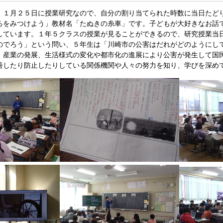
、１月２５日に授業研究なので、自分の割り当てられた時数に当日たど
ろをみつけよう」教材名「たぬきの糸車」です。子どもが大好きなお話
しています。１年５クラスの授業が見ることができるので、研究授業当
のでろう」という問い、５年生は「川崎市の公害はだれがどのようにし
、産業の発展、生活様式の変化や都市化の進展により公害が発生して国
善したり防止したりしている関係機関や人々の努力を知り、学びを深め