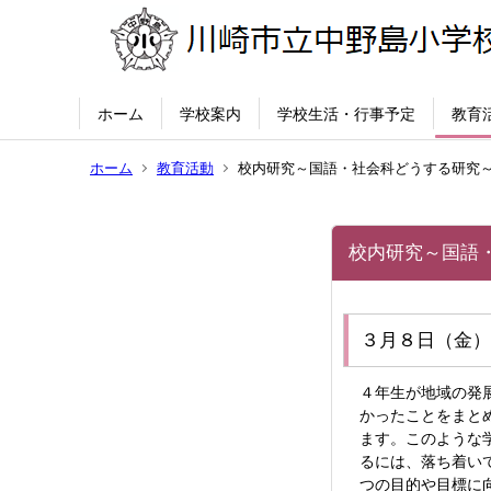
ホーム
学校案内
学校生活・行事予定
教育
ホーム
教育活動
校内研究～国語・社会科どうする研究～
校内研究～国語
３月８日（金）
４年生が地域の発
かったことをまと
ます。このような
るには、落ち着い
つの目的や目標に