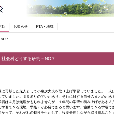
活動
お知らせ
PTA・地域
NO７
・社会科どうする研究～NO７
展に貢献した先人として小泉次大夫を取り上げ学習していました。一人
めていました。３５通りの問いがあり、それに対する自分のまとめがあ
学習は４月は無理かもしれませんが、１年間の学習の積み上げがある３
て学習できる環境（学級）が必要であると思います。協働できる学級で
向かって、それぞれの特性を生かして、役割分担しながら取り組みこと