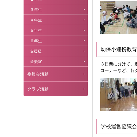
３年生
４年生
５年生
６年生
幼保小連携教育
支援級
音楽室
３日間に分けて、
コーナーなど、各
委員会活動
クラブ活動
学校運営協議会