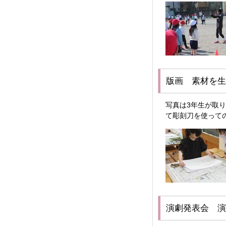
版画 素材を生
写真は3年生が取
て彫刻刀を使って
演劇発表会 演