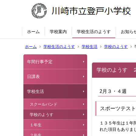
ホーム
学校案内
学校生活のようす
お知ら
ホーム
学校生活のようす
学校生活
学校のようす
年間行事予定
学校のようす 
日課表
2月３・４週
学校生活
スクールバンド
スポーツテスト
学校のようす
１３５年生は１年
１年生
れた項目もありま
２年生