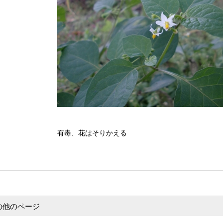
有毒、花はそりかえる
の他のページ