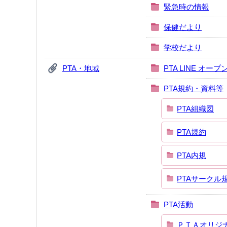
緊急時の情報
保健だより
学校だより
PTA・地域
PTA LINE オー
PTA規約・資料等
PTA組織図
PTA規約
PTA内規
PTAサークル
PTA活動
ＰＴＡオリジ