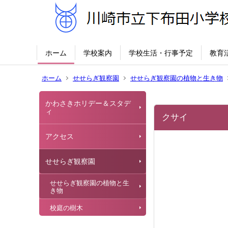
ホーム
学校案内
学校生活・行事予定
教育
ホーム
せせらぎ観察園
せせらぎ観察園の植物と生き物
かわさきホリデー＆スタデ
ィ
クサイ
アクセス
せせらぎ観察園
せせらぎ観察園の植物と生
き物
校庭の樹木