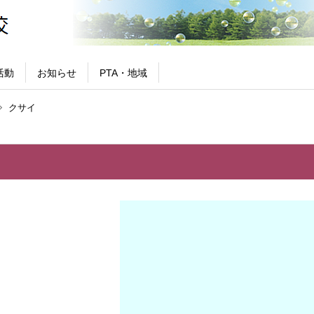
活動
お知らせ
PTA・地域
クサイ