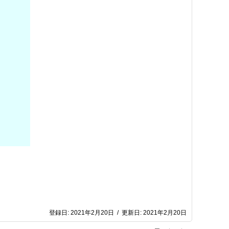
登録日:
2021年2月20日
/
更新日:
2021年2月20日