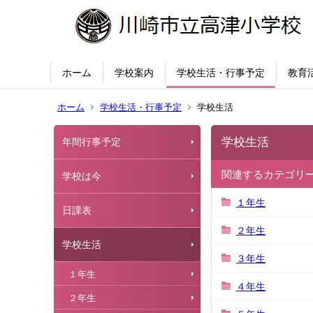
ホーム
学校案内
学校生活・行事予定
教育
ホーム
学校生活・行事予定
学校生活
学校生活
年間行事予定
関連するカテゴリ
学校は今
１年生
日課表
２年生
学校生活
３年生
１年生
４年生
２年生