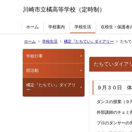
川崎市立橘高等学校（定時制）
ホーム
学校案内
学校生活
在校生・保護者
ホーム
学校生活
橘定『たちてい』ダイアリー
たちて
学校行事
たちていダイア
部活動
橘定『たちてい』ダイアリ
９月３０日 体
ー
ダンスの授業（９月
外部講師のチェミ
プロのダンサーの