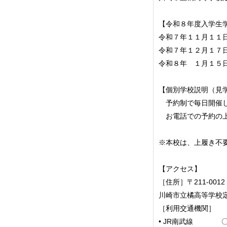
【令和８年度入学生
令和７年１１月１１
令和７年１２月１７
令和８年 １月１５
【個別学校説明（見
予約制で毎日開催し
お電話での予約の上
※本校は、上履き不
【アクセス】
［住所］〒211-0
川崎市立橘高等学校
［利用交通機関］
•
JR南武線 〇向