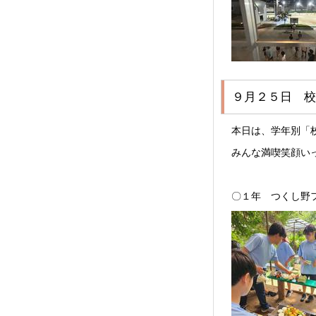
９月２５日 校
本日は、学年別「
みんな満喫笑顔い
〇１年 つくし野