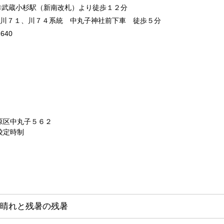
武蔵小杉駅（新南改札）より徒歩１２分
７１、川７４系統 中丸子神社前下車 徒歩５分
640
原区中丸子５６２
校定時制
晴れと残暑の残暑