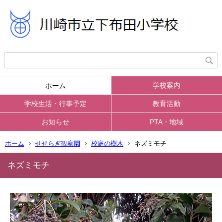
学校案内
ホーム
学校生活・行事予定
教育活動
お知らせ
PTA・地域
ホーム
せせらぎ観察園
校庭の樹木
ネズミモチ
ネズミモチ