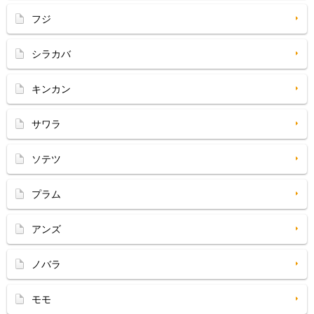
フジ
シラカバ
キンカン
サワラ
ソテツ
プラム
アンズ
ノバラ
モモ