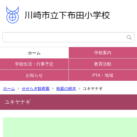
学校案内
ホーム
学校生活・行事予定
教育活動
お知らせ
PTA・地域
ホーム
せせらぎ観察園
校庭の樹木
ユキヤナギ
ユキヤナギ