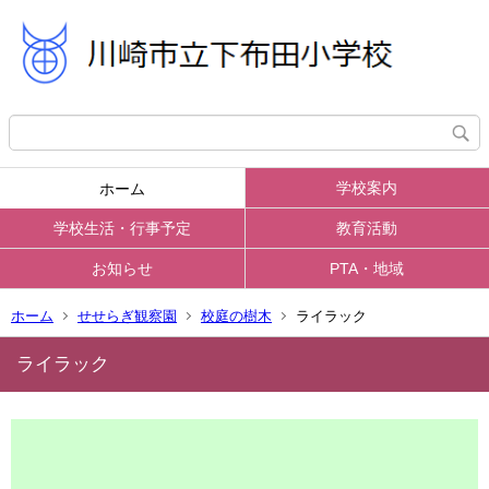
学校案内
ホーム
学校生活・行事予定
教育活動
お知らせ
PTA・地域
ホーム
せせらぎ観察園
校庭の樹木
ライラック
ライラック