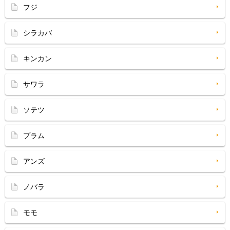
フジ
シラカバ
キンカン
サワラ
ソテツ
プラム
アンズ
ノバラ
モモ