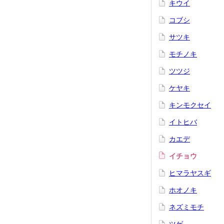
キウイ
コブシ
サツキ
モチノキ
ツツジ
ケヤキ
キンモクセイ
イトヒバ
カエデ
イチョウ
ヒマラヤスギ
ホオノキ
ネズミモチ