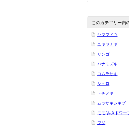
このカテゴリー内
ヤマブドウ
ユキヤナギ
リンゴ
ハナミズキ
コムラサキ
シュロ
トチノキ
ムラサキシキブ
モモ(みきドワー
フジ