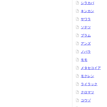
シラカバ
キンカン
サワラ
ソテツ
プラム
アンズ
ノバラ
モモ
メタセコイア
モクレン
ライラック
クロマツ
コウゾ