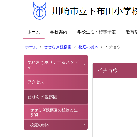
ホーム
学校案内
学校生活・行事予定
教育
ホーム
せせらぎ観察園
校庭の樹木
イチョウ
かわさきホリデー＆スタデ
ィ
イチョウ
アクセス
せせらぎ観察園
せせらぎ観察園の植物と生
き物
校庭の樹木