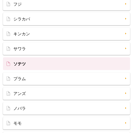
フジ
シラカバ
キンカン
サワラ
ソテツ
プラム
アンズ
ノバラ
モモ