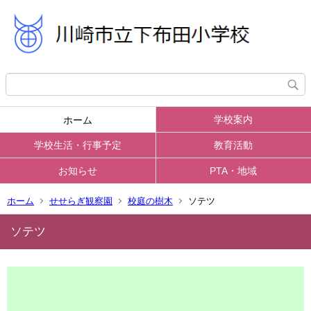
学校案内
ホーム
学校生活・行事予定
教育活動
お知らせ
PTA・地域
ホーム
せせらぎ観察園
校庭の樹木
ソテツ
ソテツ