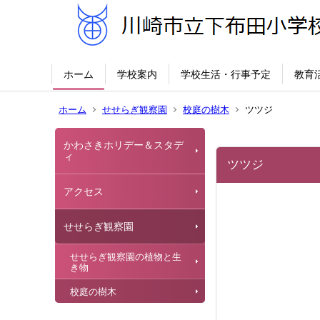
ホーム
学校案内
学校生活・行事予定
教育
ホーム
せせらぎ観察園
校庭の樹木
ツツジ
かわさきホリデー＆スタデ
ィ
ツツジ
アクセス
せせらぎ観察園
せせらぎ観察園の植物と生
き物
校庭の樹木