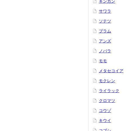
キンカン
サワラ
ソテツ
プラム
アンズ
ノバラ
モモ
メタセコイア
モクレン
ライラック
クロマツ
コウゾ
キウイ
コブシ