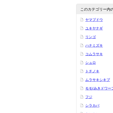
このカテゴリー内
ヤマブドウ
ユキヤナギ
リンゴ
ハナミズキ
コムラサキ
シュロ
トチノキ
ムラサキシキブ
モモ(みきドワー
フジ
シラカバ