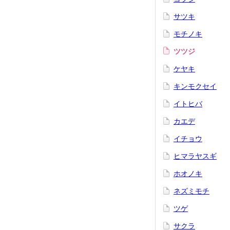
サツキ
モチノキ
ツツジ
ケヤキ
キンモクセイ
イトヒバ
カエデ
イチョウ
ヒマラヤスギ
ホオノキ
ネズミモチ
ツゲ
サクラ